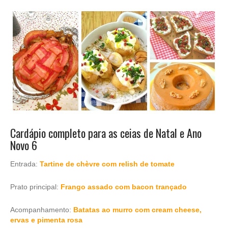
Cardápio completo para as ceias de Natal e Ano
Novo 6
Entrada:
Tartine de chèvre com relish de tomate
Prato principal:
Frango assado com bacon trançado
Acompanhamento:
Batatas ao murro com cream cheese,
ervas e pimenta rosa