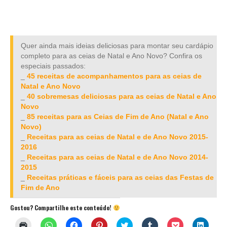
Quer ainda mais ideias deliciosas para montar seu cardápio
completo para as ceias de Natal e Ano Novo? Confira os
especiais passados:
_
45 receitas de acompanhamentos para as ceias de
Natal e Ano Novo
_
40 sobremesas deliciosas para as ceias de Natal e Ano
Novo
_
85 receitas para as Ceias de Fim de Ano (Natal e Ano
Novo)
_
Receitas para as ceias de Natal e de Ano Novo 2015-
2016
_
Receitas para as ceias de Natal e de Ano Novo 2014-
2015
_
Receitas práticas e fáceis para as ceias das Festas de
Fim de Ano
Gostou? Compartilhe este conteúdo!
Clique
Clique
Clique
Clique
Clique
Clique
Clique
Clique