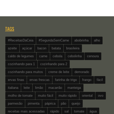
TAGS
#ReceitasDaCeia
#SegundaSemCarne
abobrinha
alho
azeite
açúcar
bacon
batata
brasileira
caldo de legumes
carne
cebola
cebolinha
cenoura
cozinhando para 1
cozinhando para 2
cozinhando para muitos
creme de leite
demorado
ervas finas
ervas frescas
farinha de trigo
frango
fácil
italiana
leite
limão
macarrão
manteiga
molho de tomate
muito fácil
muito rápido
oriental
ovo
parmesão
pimenta
páprica
pão
queijo
receitas mais acessadas
rápido
sal
tomate
água