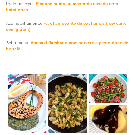
Prato principal:
Picanha suína na mostarda assada com
batatinhas
Acompanhamento:
Farofa crocante de castanhas (low carb,
sem glúten)
Sobremesa:
Abacaxi flambado com sorvete e pesto doce de
hortelã