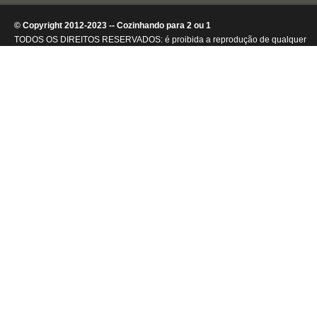
© Copyright 2012-2023 -- Cozinhando para 2 ou 1
TODOS OS DIREITOS RESERVADOS: é proibida a reprodução de qualquer
conteúdo ou de imagens, mesmo que parcialmente, sem autorização por
escrito da detentora dos direitos autorais.
.