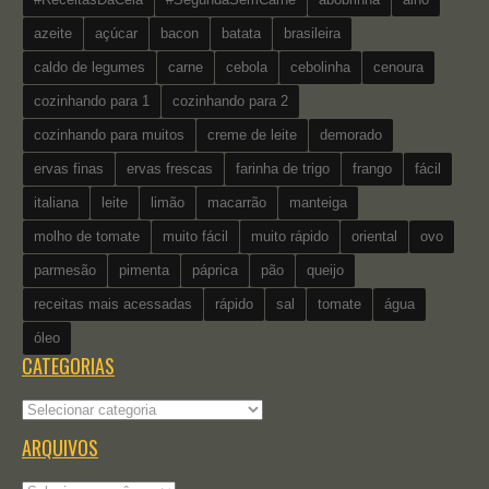
azeite
açúcar
bacon
batata
brasileira
caldo de legumes
carne
cebola
cebolinha
cenoura
cozinhando para 1
cozinhando para 2
cozinhando para muitos
creme de leite
demorado
ervas finas
ervas frescas
farinha de trigo
frango
fácil
italiana
leite
limão
macarrão
manteiga
molho de tomate
muito fácil
muito rápido
oriental
ovo
parmesão
pimenta
páprica
pão
queijo
receitas mais acessadas
rápido
sal
tomate
água
óleo
CATEGORIAS
Categorias
ARQUIVOS