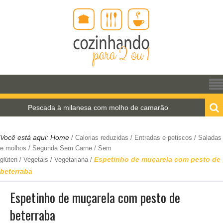
Pescada à milanesa com molho de camarão
Estrog
Você está aqui:
Home
/
Calorias reduzidas
/
Entradas e petiscos
/
Saladas
e molhos
/
Segunda Sem Carne
/
Sem
Espetinho de muçarela com pesto de
glúten
/
Vegetais
/
Vegetariana
/
beterraba
Espetinho de muçarela com pesto de
beterraba