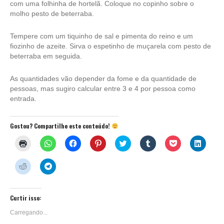
com uma folhinha de hortelã. Coloque no copinho sobre o
molho pesto de beterraba.
Tempere com um tiquinho de sal e pimenta do reino e um
fiozinho de azeite. Sirva o espetinho de muçarela com pesto de
beterraba em seguida.
As quantidades vão depender da fome e da quantidade de
pessoas, mas sugiro calcular entre 3 e 4 por pessoa como
entrada.
Gostou? Compartilhe este conteúdo!
Clique
Clique
Clique
Clique
Clique
Clique
Clique
Clique
para
para
para
para
para
para
para
para
imprimir(abre
compartilhar
compartilhar
compartilhar
compartilhar
compartilhar
compartilhar
compar
em
no
no
no
no
no
no
no
Clique
Clique
nova
WhatsApp(abre
Facebook(abre
Pinterest(abre
Twitter(abre
Tumblr(abre
Pocket(abre
Linked
para
para
janela)
em
em
em
em
em
em
em
compartilhar
compartilhar
nova
nova
nova
nova
nova
nova
nova
no
no
janela)
janela)
janela)
janela)
janela)
janela)
janela)
Reddit(abre
Telegram(abre
em
em
Curtir isso:
nova
nova
janela)
janela)
Carregando...