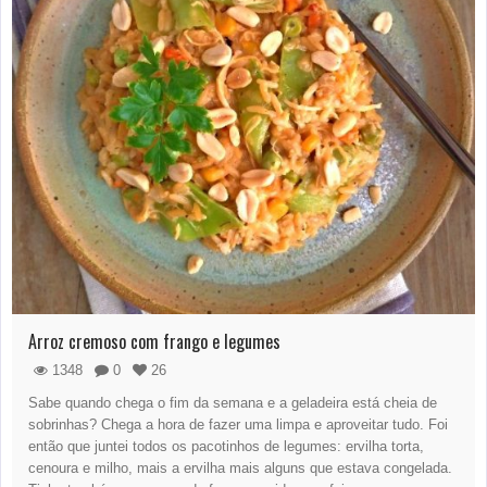
Arroz cremoso com frango e legumes
1348
0
26
Sabe quando chega o fim da semana e a geladeira está cheia de
sobrinhas? Chega a hora de fazer uma limpa e aproveitar tudo. Foi
então que juntei todos os pacotinhos de legumes: ervilha torta,
cenoura e milho, mais a ervilha mais alguns que estava congelada.