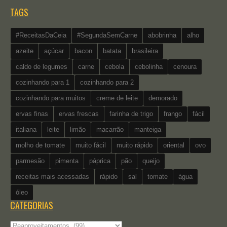
TAGS
#ReceitasDaCeia
#SegundaSemCarne
abobrinha
alho
azeite
açúcar
bacon
batata
brasileira
caldo de legumes
carne
cebola
cebolinha
cenoura
cozinhando para 1
cozinhando para 2
cozinhando para muitos
creme de leite
demorado
ervas finas
ervas frescas
farinha de trigo
frango
fácil
italiana
leite
limão
macarrão
manteiga
molho de tomate
muito fácil
muito rápido
oriental
ovo
parmesão
pimenta
páprica
pão
queijo
receitas mais acessadas
rápido
sal
tomate
água
óleo
CATEGORIAS
Categorias