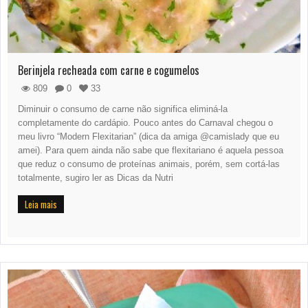
Berinjela recheada com carne e cogumelos
809
0
33
Diminuir o consumo de carne não significa eliminá-la
completamente do cardápio. Pouco antes do Carnaval chegou o
meu livro “Modern Flexitarian” (dica da amiga @camislady que eu
amei). Para quem ainda não sabe que flexitariano é aquela pessoa
que reduz o consumo de proteínas animais, porém, sem cortá-las
totalmente, sugiro ler as Dicas da Nutri
Leia mais