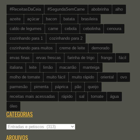
#ReceitasDaCeia
#SegundaSemCarne
abobrinha
alho
azeite
açúcar
bacon
batata
brasileira
caldo de legumes
carne
cebola
cebolinha
cenoura
cozinhando para 1
cozinhando para 2
cozinhando para muitos
creme de leite
demorado
ervas finas
ervas frescas
farinha de trigo
frango
fácil
italiana
leite
limão
macarrão
manteiga
molho de tomate
muito fácil
muito rápido
oriental
ovo
parmesão
pimenta
páprica
pão
queijo
receitas mais acessadas
rápido
sal
tomate
água
óleo
CATEGORIAS
Categorias
ARQUIVOS