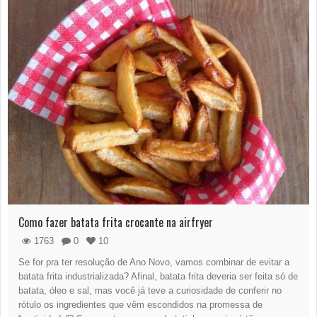
Como fazer batata frita crocante na airfryer
1763
0
10
Se for pra ter resolução de Ano Novo, vamos combinar de evitar a
batata frita industrializada? Afinal, batata frita deveria ser feita só de
batata, óleo e sal, mas você já teve a curiosidade de conferir no
rótulo os ingredientes que vêm escondidos na promessa de