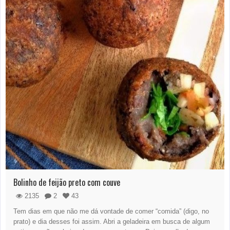
Bolinho de feijão preto com couve
2135
2
43
Tem dias em que não me dá vontade de comer “comida” (digo, no
prato) e dia desses foi assim. Abri a geladeira em busca de algum