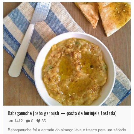
Babaganuche (baba ganoush — pasta de berinjela tostada)
1412
0
35
Babaganuche foi a entrada do almoço leve e fresco para um sábado