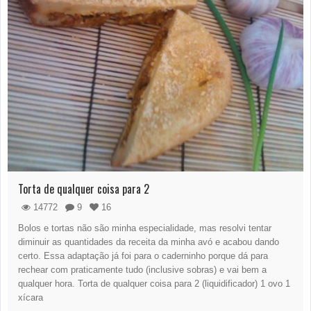
Torta de qualquer coisa para 2
14772
9
16
Bolos e tortas não são minha especialidade, mas resolvi tentar
diminuir as quantidades da receita da minha avó e acabou dando
certo. Essa adaptação já foi para o caderninho porque dá para
rechear com praticamente tudo (inclusive sobras) e vai bem a
qualquer hora. Torta de qualquer coisa para 2 (liquidificador) 1 ovo 1
xícara