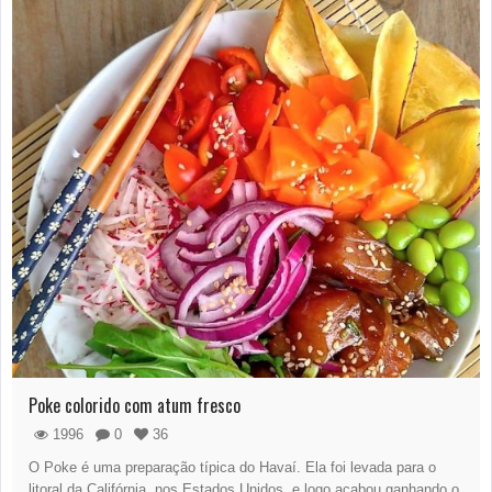
Poke colorido com atum fresco
1996
0
36
O Poke é uma preparação típica do Havaí. Ela foi levada para o
litoral da Califórnia, nos Estados Unidos, e logo acabou ganhando o