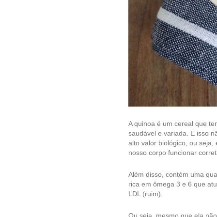
A quinoa é um cereal que t
saudável e variada. E isso n
alto valor biológico, ou sej
nosso corpo funcionar corre
Além disso, contém uma quan
rica em ômega 3 e 6 que atu
LDL (ruim).
Ou seja, mesmo que ela não 