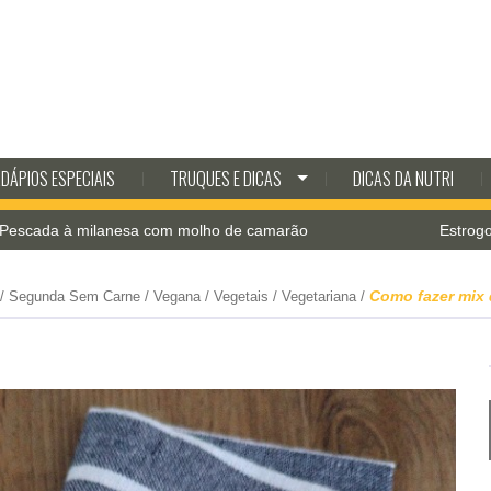
DÁPIOS ESPECIAIS
TRUQUES E DICAS
DICAS DA NUTRI
milanesa com molho de camarão
Estrogonofe de co
Como fazer mix 
/
Segunda Sem Carne
/
Vegana
/
Vegetais
/
Vegetariana
/