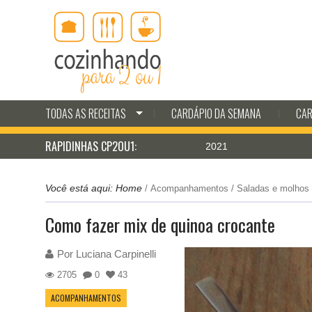
TODAS AS RECEITAS
CARDÁPIO DA SEMANA
CAR
RAPIDINHAS CP2OU1:
 de água para o World Bread Day 2021
Pescada à 
Você está aqui:
Home
/
Acompanhamentos
/
Saladas e molhos
Como fazer mix de quinoa crocante
Por
Luciana Carpinelli
2705
0
43
ACOMPANHAMENTOS