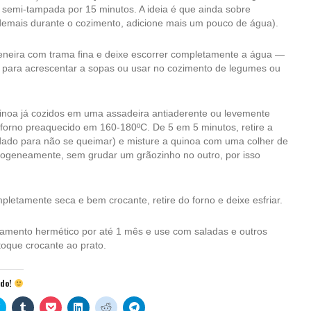
 semi-tampada por 15 minutos. A ideia é que ainda sobre
demais durante o cozimento, adicione mais um pouco de água).
neira com trama fina e deixe escorrer completamente a água —
o para acrescentar a sopas ou usar no cozimento de legumes ou
inoa já cozidos em uma assadeira antiaderente ou levemente
 forno preaquecido em 160-180ºC. De 5 em 5 minutos, retire a
dado para não se queimar) e misture a quinoa com uma colher de
mogeneamente, sem grudar um grãozinho no outro, por isso
letamente seca e bem crocante, retire do forno e deixe esfriar.
amento hermético por até 1 mês e use com saladas e outros
toque crocante ao prato.
údo!
Clique
Clique
Clique
Clique
Clique
Clique