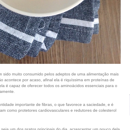
em sido muito consumido pelos adeptos de uma alimentação mais
ão acontece por acaso, afinal ela é riquíssima em proteínas de
a, ela é capaz de oferecer todos os aminoácidos essenciais para o
tamente.
tidade importante de fibras, o que favorece a saciedade, e é
am como protetores cardiovasculares e redutores de colesterol
seja um dos pratos principais do dia, acrescentar um pouco dela