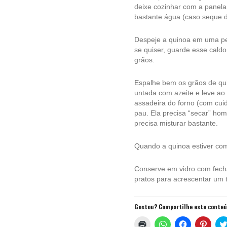
deixe cozinhar com a panela
bastante água (caso seque 
Despeje a quinoa em uma pe
se quiser, guarde esse cald
grãos.
Espalhe bem os grãos de qu
untada com azeite e leve ao
assadeira do forno (com cui
pau. Ela precisa “secar” ho
precisa misturar bastante.
Quando a quinoa estiver comp
Conserve em vidro com fech
pratos para acrescentar um 
Gostou? Compartilhe este conte
Clique
Clique
Clique
Clique