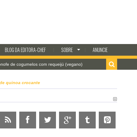
BLOG DA EDITORA-CHEF
SOBRE
ANUNCIE
gumelos com requeijú (vegano)
Como fazer batata fri
de quinoa crocante