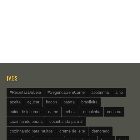
TAGS
#ReceitasDaCeia
#SegundaSemCarne
abobrinha
alho
azeite
açúcar
bacon
batata
brasileira
caldo de legumes
carne
cebola
cebolinha
cenoura
cozinhando para 1
cozinhando para 2
cozinhando para muitos
creme de leite
demorado