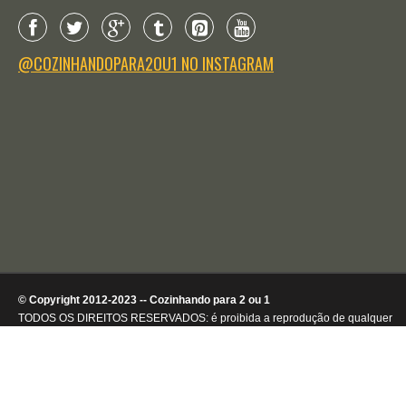
@COZINHANDOPARA2OU1 NO INSTAGRAM
© Copyright 2012-2023 -- Cozinhando para 2 ou 1
TODOS OS DIREITOS RESERVADOS: é proibida a reprodução de qualquer
conteúdo ou de imagens, mesmo que parcialmente, sem autorização por
escrito da detentora dos direitos autorais.
.