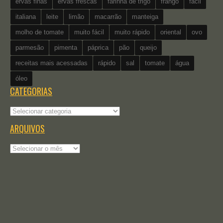
ervas finas
ervas frescas
farinha de trigo
frango
fácil
italiana
leite
limão
macarrão
manteiga
molho de tomate
muito fácil
muito rápido
oriental
ovo
parmesão
pimenta
páprica
pão
queijo
receitas mais acessadas
rápido
sal
tomate
água
óleo
CATEGORIAS
Categorias
ARQUIVOS
Arquivos