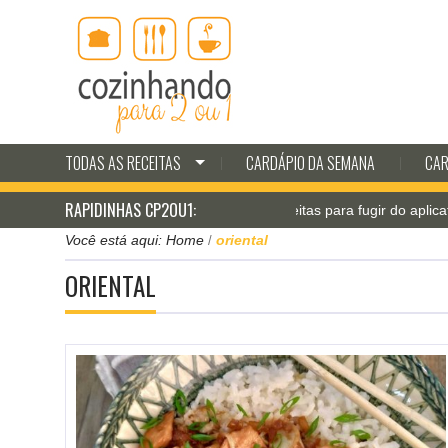
TODAS AS RECEITAS
CARDÁPIO DA SEMANA
CAR
RAPIDINHAS CP2OU1:
Jantar pá-pum: receitas para fugir do aplicativo de delivery
Você está aqui:
Home
oriental
/
ORIENTAL