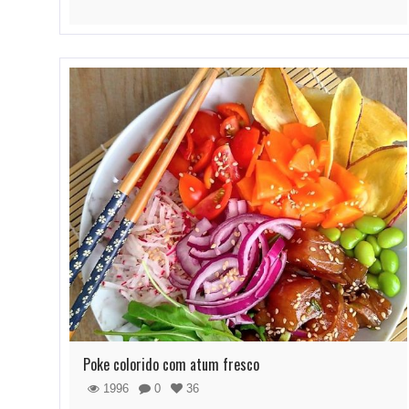
Poke colorido com atum fresco
1996
0
36