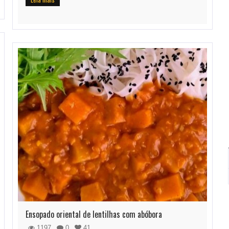
Ensopado oriental de lentilhas com abóbora
1197
0
41