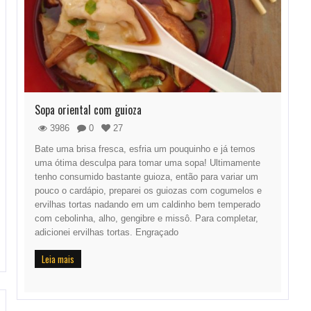
Sopa oriental com guioza
3986
0
27
Bate uma brisa fresca, esfria um pouquinho e já temos
uma ótima desculpa para tomar uma sopa! Ultimamente
tenho consumido bastante guioza, então para variar um
pouco o cardápio, preparei os guiozas com cogumelos e
ervilhas tortas nadando em um caldinho bem temperado
com cebolinha, alho, gengibre e missô. Para completar,
adicionei ervilhas tortas. Engraçado
Leia mais