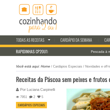
TODAS AS RECEITAS
CARDÁPIO DA SEMANA
CAR
RAPIDINHAS CP2OU1:
Pescada à milanesa c
Você está aqui:
Home
/
Cardápios Especiais
/
Novidades e off-t
Receitas da Páscoa sem peixes e frutos
Por
Luciana Carpinelli
7951
2
5
CARDÁPIOS ESPECIAIS