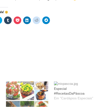
údo!
Clique
Clique
Clique
Clique
Clique
Clique
para
para
para
para
para
para
rtilhar
compartilhar
compartilhar
compartilhar
compartilhar
compartilhar
compartilhar
no
no
no
no
no
no
re
est(abre
Twitter(abre
Tumblr(abre
Pocket(abre
LinkedIn(abre
Reddit(abre
Telegram(abre
em
em
em
em
em
em
nova
nova
nova
nova
nova
nova
)
janela)
janela)
janela)
janela)
janela)
janela)
Especial
#ReceitasDaPáscoa
Em "Cardápios Especiais"