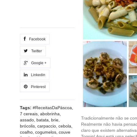
Facebook
Twitter
Google +
Linkedin
Pinterest
Tags:
#ReceitasDaPáscoa
,
7 cereais
,
abobrinha
,
Tradicionalmente não se come
assado
,
batata
,
brie
,
Realmente não havia pensad
brócolis
,
carpaccio
,
cebola
,
claro que existem alternati
coalho
,
cogumelos
,
couve
Tognin! Aqui está uma sele