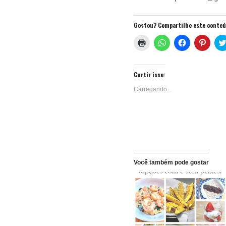
Gostou? Compartilhe este conte
Clique
Clique
Clique
Clique
para
para
para
para
imprimir(abre
compartilhar
compartilhar
compa
em
no
no
no
nova
WhatsApp(abre
Facebook(ab
Pinter
janela)
em
em
em
Curtir isso:
nova
nova
nova
janela)
janela)
janela
Carregando...
Você também pode gostar