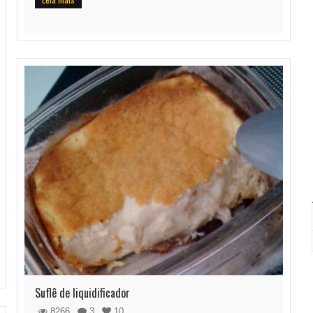
Suflê de liquidificador
8266
3
10