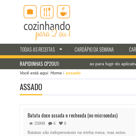
TODAS AS RECEITAS
CARDÁPIO DA SEMANA
CAR
RAPIDINHAS CP2OU1:
Jantar pá-pum: receitas para fugir do aplicativo de delivery
Você está aqui:
Home
assado
/
ASSADO
Batata doce assada e recheada (no microondas)
33999
6
8
Batatas são indispensáveis na minha mesa, mas estou