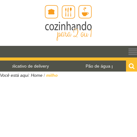
Pão de água para o World Bread Day 2021
Você está aqui:
Home
milho
/