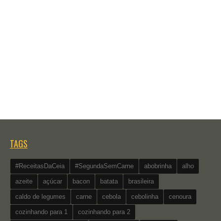
TAGS
#ReceitasDaCeia
#SegundaSemCarne
abobrinha
alho
azeite
açúcar
bacon
batata
brasileira
caldo de legumes
carne
cebola
cebolinha
cenoura
cozinhando para 1
cozinhando para 2