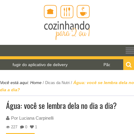
ugir do aplicativo de delivery
Pão de água para o W
Você está aqui:
Home
Água: você se lembra dela no
/
Dicas da Nutri
/
dia a dia?
Água: você se lembra dela no dia a dia?
Por
Luciana Carpinelli
227
0
1