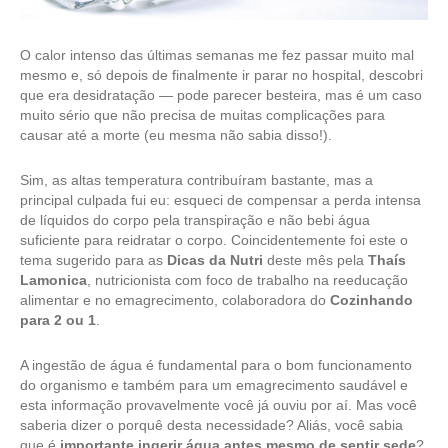
O calor intenso das últimas semanas me fez passar muito mal
mesmo e, só depois de finalmente ir parar no hospital, descobri
que era desidratação — pode parecer besteira, mas é um caso
muito sério que não precisa de muitas complicações para
causar até a morte (eu mesma não sabia disso!).
Sim, as altas temperatura contribuíram bastante, mas a
principal culpada fui eu: esqueci de compensar a perda intensa
de líquidos do corpo pela transpiração e não bebi água
suficiente para reidratar o corpo. Coincidentemente foi este o
tema sugerido para as
Dicas da Nutri
deste mês pela
Thaís
Lamonica
, nutricionista com foco de trabalho na reeducação
alimentar e no emagrecimento, colaboradora do
Cozinhando
para 2 ou 1
.
A ingestão de água é fundamental para o bom funcionamento
do organismo e também para um emagrecimento saudável e
esta informação provavelmente você já ouviu por aí. Mas você
saberia dizer o porquê desta necessidade? Aliás, você sabia
que é
importante ingerir água antes mesmo de sentir sede
?