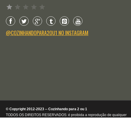
Avaliação: 1 de 5.
@COZINHANDOPARA2OU1 NO INSTAGRAM
© Copyright 2012-2023 -- Cozinhando para 2 ou 1
TODOS OS DIREITOS RESERVADOS: é proibida a reprodução de qualquer
conteúdo ou de imagens, mesmo que parcialmente, sem autorização por
escrito da detentora dos direitos autorais.