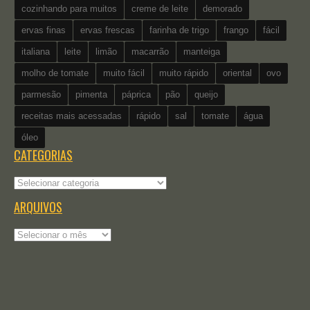
cozinhando para muitos
creme de leite
demorado
ervas finas
ervas frescas
farinha de trigo
frango
fácil
italiana
leite
limão
macarrão
manteiga
molho de tomate
muito fácil
muito rápido
oriental
ovo
parmesão
pimenta
páprica
pão
queijo
receitas mais acessadas
rápido
sal
tomate
água
óleo
CATEGORIAS
Categorias
ARQUIVOS
Arquivos