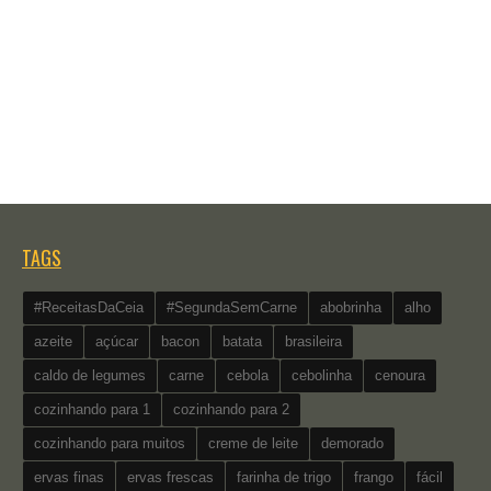
TAGS
#ReceitasDaCeia
#SegundaSemCarne
abobrinha
alho
azeite
açúcar
bacon
batata
brasileira
caldo de legumes
carne
cebola
cebolinha
cenoura
cozinhando para 1
cozinhando para 2
cozinhando para muitos
creme de leite
demorado
ervas finas
ervas frescas
farinha de trigo
frango
fácil