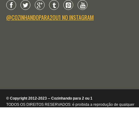
@COZINHANDOPARA2OU1 NO INSTAGRAM
© Copyright 2012-2023 -- Cozinhando para 2 ou 1
TODOS OS DIREITOS RESERVADOS: é proibida a reprodução de qualquer
conteúdo ou de imagens, mesmo que parcialmente, sem autorização por
escrito da detentora dos direitos autorais.
.