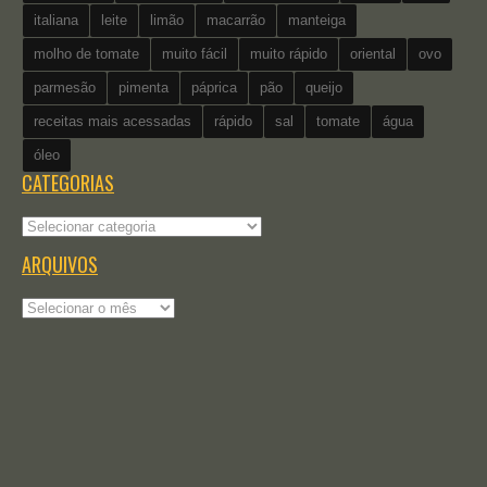
italiana
leite
limão
macarrão
manteiga
molho de tomate
muito fácil
muito rápido
oriental
ovo
parmesão
pimenta
páprica
pão
queijo
receitas mais acessadas
rápido
sal
tomate
água
óleo
CATEGORIAS
Categorias
ARQUIVOS
Arquivos