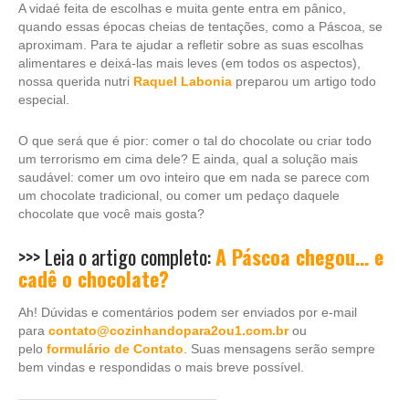
A vidaé feita de escolhas e muita gente entra em pânico,
quando essas épocas cheias de tentações, como a Páscoa, se
aproximam. Para te ajudar a refletir sobre as suas escolhas
alimentares e deixá-las mais leves (em todos os aspectos),
nossa querida nutri
Raquel Labonia
preparou um artigo todo
especial.
O que será que é pior: comer o tal do chocolate ou criar todo
um terrorismo em cima dele? E ainda, qual a solução mais
saudável: comer um ovo inteiro que em nada se parece com
um chocolate tradicional, ou comer um pedaço daquele
chocolate que você mais gosta?
>>> Leia o artigo completo:
A Páscoa chegou… e
cadê o chocolate?
Ah! Dúvidas e comentários podem ser enviados por e-mail
para
contato@cozinhandopara2ou1.com.br
ou
pelo
formulário de Contato
. Suas mensagens serão sempre
bem vindas e respondidas o mais breve possível.