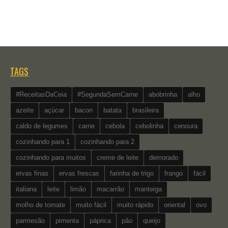
TAGS
#ReceitasDaCeia
#SegundaSemCarne
abobrinha
alho
azeite
açúcar
bacon
batata
brasileira
caldo de legumes
carne
cebola
cebolinha
cenoura
cozinhando para 1
cozinhando para 2
cozinhando para muitos
creme de leite
demorado
ervas finas
ervas frescas
farinha de trigo
frango
fácil
italiana
leite
limão
macarrão
manteiga
molho de tomate
muito fácil
muito rápido
oriental
ovo
parmesão
pimenta
páprica
pão
queijo