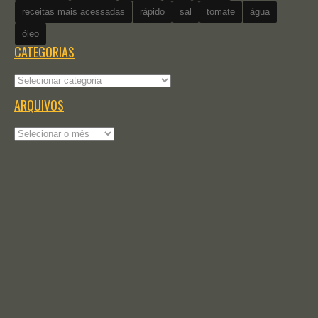
receitas mais acessadas
rápido
sal
tomate
água
óleo
CATEGORIAS
Categorias
ARQUIVOS
Arquivos