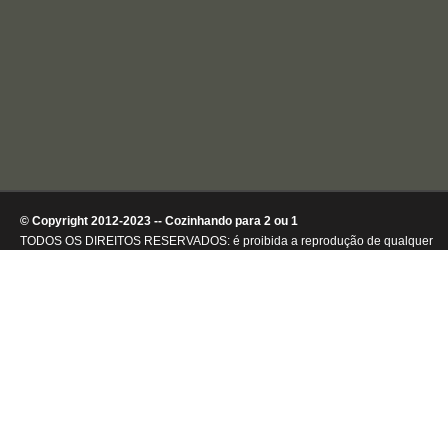
© Copyright 2012-2023 -- Cozinhando para 2 ou 1
TODOS OS DIREITOS RESERVADOS: é proibida a reprodução de qualquer
conteúdo ou de imagens, mesmo que parcialmente, sem autorização por
escrito da detentora dos direitos autorais.
.