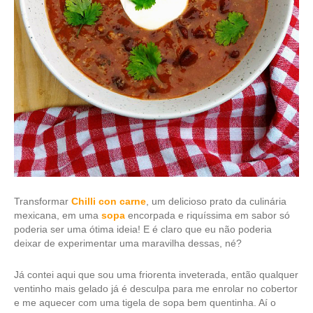
Transformar
Chilli con carne
, um delicioso prato da culinária
mexicana, em uma
sopa
encorpada e riquíssima em sabor só
poderia ser uma ótima ideia! E é claro que eu não poderia
deixar de experimentar uma maravilha dessas, né?
Já contei aqui que sou uma friorenta inveterada, então qualquer
ventinho mais gelado já é desculpa para me enrolar no cobertor
e me aquecer com uma tigela de sopa bem quentinha. Aí o