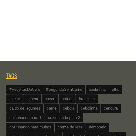
TAGS
#ReceitasDaCeia
#SegundaSemCarne
abobrinha
alho
azeite
açúcar
bacon
batata
brasileira
caldo de legumes
carne
cebola
cebolinha
cenoura
cozinhando para 1
cozinhando para 2
cozinhando para muitos
creme de leite
demorado