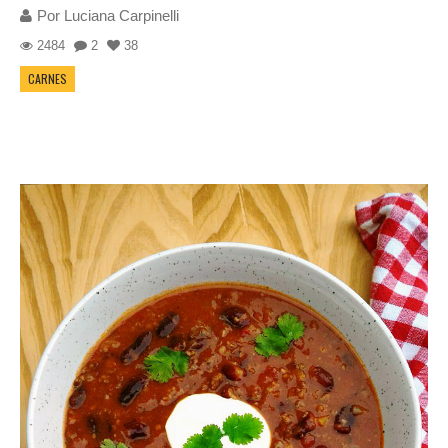
Por
Luciana Carpinelli
2484
2
38
CARNES