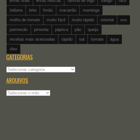
ervas finas
ervas frescas
farinha de trigo
frango
fácil
italiana
leite
limão
macarrão
manteiga
molho de tomate
muito fácil
muito rápido
oriental
ovo
parmesão
pimenta
páprica
pão
queijo
receitas mais acessadas
rápido
sal
tomate
água
óleo
CATEGORIAS
Categorias
ARQUIVOS
Arquivos