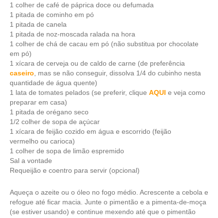
1 colher de café de páprica doce ou defumada
1 pitada de cominho em pó
1 pitada de canela
1 pitada de noz-moscada ralada na hora
1 colher de chá de cacau em pó (não substitua por chocolate
em pó)
1 xícara de cerveja ou de caldo de carne (de preferência
caseiro
, mas se não conseguir, dissolva 1/4 do cubinho nesta
quantidade de água quente)
1 lata de tomates pelados (se preferir, clique
AQUI
e veja como
preparar em casa)
1 pitada de orégano seco
1/2 colher de sopa de açúcar
1 xícara de feijão cozido em água e escorrido (feijão
vermelho ou carioca)
1 colher de sopa de limão espremido
Sal a vontade
Requeijão e coentro para servir (opcional)
Aqueça o azeite ou o óleo no fogo médio. Acrescente a cebola e
refogue até ficar macia. Junte o pimentão e a pimenta-de-moça
(se estiver usando) e continue mexendo até que o pimentão