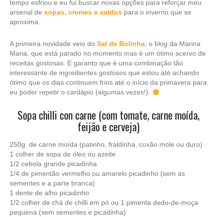
tempo esfriou e eu fui buscar novas opções para reforçar meu
arsenal de
sopas, cremes e caldos
para o inverno que se
aproxima.
A primeira novidade veio do
Sal de Bolinha
, o blog da Marina
Maria, que está parado no momento mas é um ótimo acervo de
receitas gostosas. E garanto que é uma combinação tão
interessante de ingredientes gostosos que estou até achando
ótimo que os dias continuem frios até o início da primavera para
eu poder repetir o cardápio (algumas vezes!).
Sopa chilli con carne (com tomate, carne moída,
feijão e cerveja)
250g. de carne moída (patinho, fraldinha, coxão mole ou duro)
1 colher de sopa de óleo ou azeite
1/2 cebola grande picadinha
1/4 de pimentão vermelho ou amarelo picadinho (sem as
sementes e a parte branca)
1 dente de alho picadinho
1/2 colher de chá de chilli em pó ou 1 pimenta dedo-de-moça
pequena (sem sementes e picadinha)