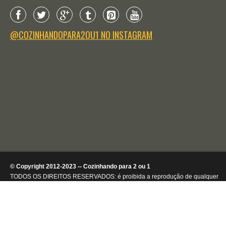
@COZINHANDOPARA2OU1 NO INSTAGRAM
© Copyright 2012-2023 -- Cozinhando para 2 ou 1
TODOS OS DIREITOS RESERVADOS: é proibida a reprodução de qualquer
conteúdo ou de imagens, mesmo que parcialmente, sem autorização por
escrito da detentora dos direitos autorais.
.