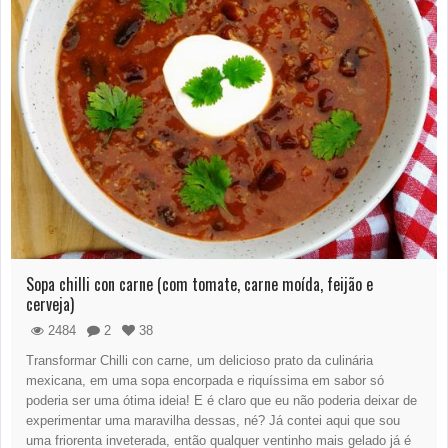
Sopa chilli con carne (com tomate, carne moída, feijão e
cerveja)
2484
2
38
Transformar Chilli con carne, um delicioso prato da culinária
mexicana, em uma sopa encorpada e riquíssima em sabor só
poderia ser uma ótima ideia! E é claro que eu não poderia deixar de
experimentar uma maravilha dessas, né? Já contei aqui que sou
uma friorenta inveterada, então qualquer ventinho mais gelado já é