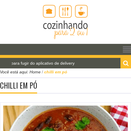
 para fugir do aplicativo de delivery
Pão de água pa
Você está aqui:
Home
chilli em pó
/
CHILLI EM PÓ