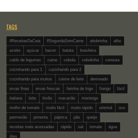
TAGS
#ReceitasDaCeia
#SegundaSemCarne
abobrinha
alho
azeite
açúcar
bacon
batata
brasileira
caldo de legumes
carne
cebola
cebolinha
cenoura
cozinhando para 1
cozinhando para 2
cozinhando para muitos
creme de leite
demorado
ervas finas
ervas frescas
farinha de trigo
frango
fácil
italiana
leite
limão
macarrão
manteiga
molho de tomate
muito fácil
muito rápido
oriental
ovo
parmesão
pimenta
páprica
pão
queijo
receitas mais acessadas
rápido
sal
tomate
água
óleo