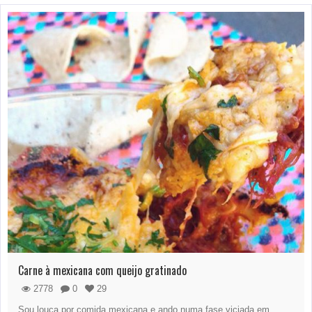
Carne à mexicana com queijo gratinado
2778
0
29
Sou louca por comida mexicana e ando numa fase viciada em