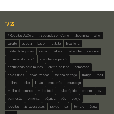
TAGS
#ReceitasDaCeia
#SegundaSemCarne
abobrinha
alho
azeite
açúcar
bacon
batata
brasileira
caldo de legumes
carne
cebola
cebolinha
cenoura
cozinhando para 1
cozinhando para 2
cozinhando para muitos
creme de leite
demorado
ervas finas
ervas frescas
farinha de trigo
frango
fácil
italiana
leite
limão
macarrão
manteiga
molho de tomate
muito fácil
muito rápido
oriental
ovo
parmesão
pimenta
páprica
pão
queijo
receitas mais acessadas
rápido
sal
tomate
água