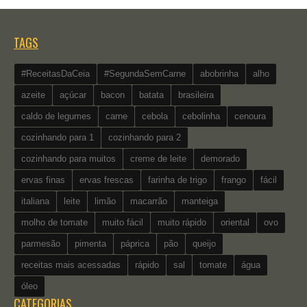
TAGS
#ReceitasDaCeia
#SegundaSemCarne
abobrinha
alho
azeite
açúcar
bacon
batata
brasileira
caldo de legumes
carne
cebola
cebolinha
cenoura
cozinhando para 1
cozinhando para 2
cozinhando para muitos
creme de leite
demorado
ervas finas
ervas frescas
farinha de trigo
frango
fácil
italiana
leite
limão
macarrão
manteiga
molho de tomate
muito fácil
muito rápido
oriental
ovo
parmesão
pimenta
páprica
pão
queijo
receitas mais acessadas
rápido
sal
tomate
água
óleo
CATEGORIAS