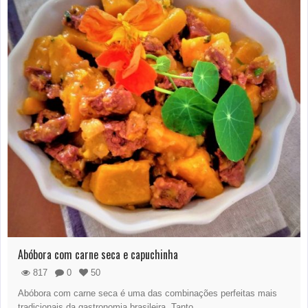
Abóbora com carne seca e capuchinha
817
0
50
Abóbora com carne seca é uma das combinações perfeitas mais
tradicionais da gastronomia brasileira. Tanto…