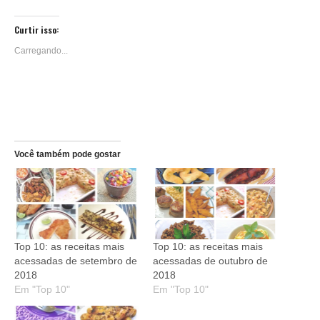
compartilhar
compartilhar
nova
nova
nova
nova
nova
nova
nova
no
no
janela)
janela)
janela)
janela)
janela)
janela)
janela)
Reddit(abre
Telegram(abre
em
em
Curtir isso:
nova
nova
janela)
janela)
Carregando...
Você também pode gostar
Top 10: as receitas mais
Top 10: as receitas mais
acessadas de setembro de
acessadas de outubro de
2018
2018
Em "Top 10"
Em "Top 10"