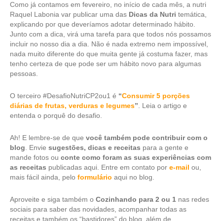
Como já contamos em fevereiro, no início de cada mês, a nutri
Raquel Labonia var publicar uma das
Dicas da Nutri
temática,
explicando por que deveríamos adotar determinado hábito.
Junto com a dica, virá uma tarefa para que todos nós possamos
incluir no nosso dia a dia. Não é nada extremo nem impossível,
nada muito diferente do que muita gente já costuma fazer, mas
tenho certeza de que pode ser um hábito novo para algumas
pessoas.
O terceiro #DesafioNutriCP2ou1 é
“
Consumir 5 porções
diárias de frutas, verduras e legumes
”
. Leia o artigo e
entenda o porquê do desafio.
Ah! E lembre-se de que
você também pode contribuir com o
blog
. Envie
sugestões, dicas e receitas
para a gente e
mande fotos ou
conte como foram as suas experiências com
as receitas
publicadas aqui. Entre em contato por
e-mail
ou,
mais fácil ainda, pelo
formulário
aqui no blog.
Aproveite e siga também o
Cozinhando para 2 ou 1
nas redes
sociais para saber das novidades, acompanhar todas as
receitas e também os “bastidores” do blog, além de