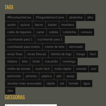
TAGS
#ReceitasDaCeia
#SegundaSemCarne
abobrinha
alho
azeite
açúcar
bacon
batata
brasileira
caldo de legumes
carne
cebola
cebolinha
cenoura
cozinhando para 1
cozinhando para 2
cozinhando para muitos
creme de leite
demorado
ervas finas
ervas frescas
farinha de trigo
frango
fácil
italiana
leite
limão
macarrão
manteiga
molho de tomate
muito fácil
muito rápido
oriental
ovo
parmesão
pimenta
páprica
pão
queijo
receitas mais acessadas
rápido
sal
tomate
água
óleo
CATEGORIAS