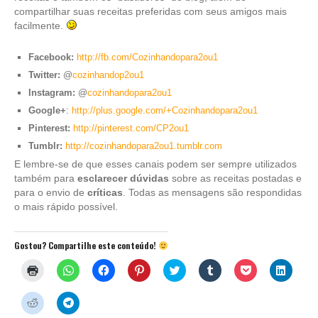
compartilhar suas receitas preferidas com seus amigos mais
facilmente.
Facebook:
http://fb.com/Cozinhandopara2ou1
Twitter:
@
cozinhandop2ou1
Instagram:
@
cozinhandopara2ou1
Google+
:
http://plus.google.com/+Cozinhandopara2ou1
Pinterest:
http://pinterest.com/CP2ou1
Tumblr:
http://cozinhandopara2ou1.tumblr.com
E lembre-se de que esses canais podem ser sempre utilizados
também para
esclarecer dúvidas
sobre as receitas postadas e
para o envio de
críticas
. Todas as mensagens são respondidas
o mais rápido possível.
Gostou? Compartilhe este conteúdo!
Clique
Clique
Clique
Clique
Clique
Clique
Clique
Clique
para
para
para
para
para
para
para
para
imprimir(abre
compartilhar
compartilhar
compartilhar
compartilhar
compartilhar
compartilhar
compar
em
no
no
no
no
no
no
no
Clique
Clique
nova
WhatsApp(abre
Facebook(abre
Pinterest(abre
Twitter(abre
Tumblr(abre
Pocket(abre
Linked
para
para
janela)
em
em
em
em
em
em
em