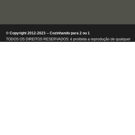
© Copyright 2012-2023 -- Cozinhando para 2 ou 1
TODOS OS DIREITOS RESERVADOS: é proibida a reprodução de qualquer
conteúdo ou de imagens, mesmo que parcialmente, sem autorização por
escrito da detentora dos direitos autorais.
.