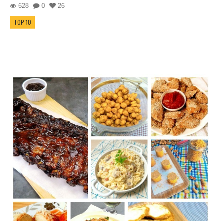
628
0
26
TOP 10