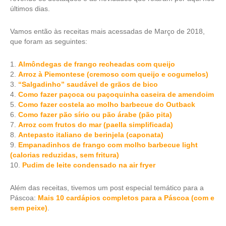
últimos dias.
Vamos então às receitas mais acessadas de Março de 2018,
que foram as seguintes:
1.
Almôndegas de frango recheadas com queijo
2.
Arroz à Piemontese (cremoso com queijo e cogumelos)
3.
“Salgadinho” saudável de grãos de bico
4.
Como fazer paçoca ou paçoquinha caseira de amendoim
5.
Como fazer costela ao molho barbecue do Outback
6.
Como fazer pão sírio ou pão árabe (pão pita)
7.
Arroz com frutos do mar (paella simplificada)
8.
Antepasto italiano de berinjela (caponata)
9.
Empanadinhos de frango com molho barbecue light
(calorias reduzidas, sem fritura)
10.
Pudim de leite condensado na air fryer
Além das receitas, tivemos um post especial temático para a
Páscoa:
Mais 10 cardápios completos para a Páscoa (com e
sem peixe)
.