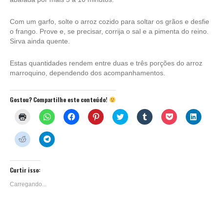
Com um garfo, solte o arroz cozido para soltar os grãos e desfie
o frango. Prove e, se precisar, corrija o sal e a pimenta do reino.
Sirva ainda quente.
Estas quantidades rendem entre duas e três porções do arroz
marroquino, dependendo dos acompanhamentos.
Gostou? Compartilhe este conteúdo!
Clique
Clique
Clique
Clique
Clique
Clique
Clique
Clique
para
para
para
para
para
para
para
para
imprimir(abre
compartilhar
compartilhar
compartilhar
compartilhar
compartilhar
compartilhar
compar
em
no
no
no
no
no
no
no
Clique
Clique
nova
WhatsApp(abre
Facebook(abre
Pinterest(abre
Twitter(abre
Tumblr(abre
Pocket(abre
Linked
para
para
janela)
em
em
em
em
em
em
em
compartilhar
compartilhar
nova
nova
nova
nova
nova
nova
nova
no
no
janela)
janela)
janela)
janela)
janela)
janela)
janela)
Reddit(abre
Telegram(abre
em
em
Curtir isso:
nova
nova
janela)
janela)
Carregando...