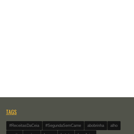
TAGS
#ReceitasDaCeia
#SegundaSemCarne
abobrinha
alho