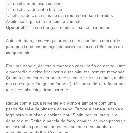
1/4 de xícara de uvas passas
1/4 de xícara de vinho branco
1/4 xícara de castanhas de caju (ou amêndoas) torradas
Azeite, sal e pimenta do reino a vontade
Opcional:
1 filé de frango cortado em cubos pequenos
Antes de tudo, começe quebrando com as mãos o macarrão
para que fique em pedaços de cerca de dois ou três dedos de
comprimento.
Em uma panela, derreta a manteiga com um fio de azeite, junte
o macarrão e deixe fritar por alguns minutos, sempre mexendo.
Quando começar a dourar, acrescente o arroz, a cebola, o alho
e a canela (e o frango, se for usar). Misture e deixe refogar até
que a cebola esteja transparente.
Regue com a água fervente e o vinho e tempere com uma
pitada de sal e de pimenta do reino. Tampe a panela, abaixe o
fogo para o mínimo e cozinhe por 15 minutos, ou até que a
água seque. Retire a panela do fogo, espalhe as uvas passas e
as castanhas por cima, tampe novamente e mantenha-a
abafada por mais 5 a 10 minutos.