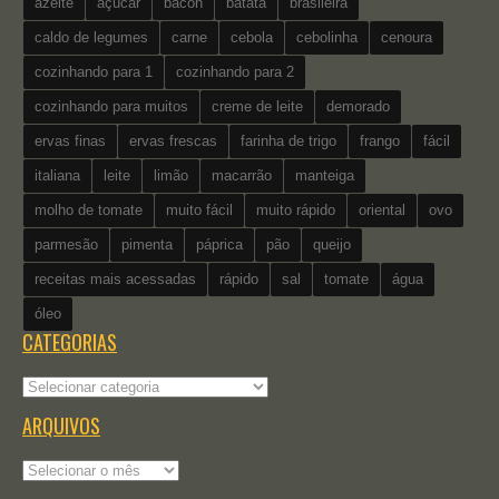
azeite
açúcar
bacon
batata
brasileira
caldo de legumes
carne
cebola
cebolinha
cenoura
cozinhando para 1
cozinhando para 2
cozinhando para muitos
creme de leite
demorado
ervas finas
ervas frescas
farinha de trigo
frango
fácil
italiana
leite
limão
macarrão
manteiga
molho de tomate
muito fácil
muito rápido
oriental
ovo
parmesão
pimenta
páprica
pão
queijo
receitas mais acessadas
rápido
sal
tomate
água
óleo
CATEGORIAS
Categorias
ARQUIVOS
Arquivos