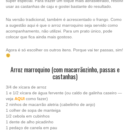
super especial. Para trazer um toque mais abrasileirado, resolvi
usar as castanhas de caju e gostei bastante do resultado.
Na versão tradicional, também é acrescentado o frango. Como
a sugestão aqui é que o arroz marroquino seja servido como
acompanhamento, não utilizei. Para um prato único, pode
colocar que fica ainda mais gostoso.
Agora é só escolher os outros itens. Porque vai ter passas, sim!
Arroz marroquino (com macarrãozinho, passas e
castanhas)
3/4 de xícara de arroz
1 e 1/2 xícara de água fervente (ou caldo de galinha caseiro —
veja
AQUI
como fazer)
2 ninhos de macarrão aletria (cabelinho de anjo)
1 colher de sopa de manteiga
1/2 cebola em cubinhos
1 dente de alho picadinho
1 pedaço de canela em pau