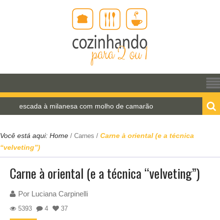
da à milanesa com molho de camarão
Estrogonofe 
Você está aqui:
Home
Carne à oriental (e a técnica
/
Carnes
/
“velveting”)
Carne à oriental (e a técnica “velveting”)
Por
Luciana Carpinelli
5393
4
37