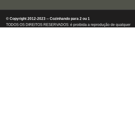
© Copyright 2012-2023 -- Cozinhando para 2 ou 1
TODOS OS DIREITOS RESERVADOS: é proibida a reprodução de qualquer
conteúdo ou de imagens, mesmo que parcialmente, sem autorização por
escrito da detentora dos direitos autorais.
.