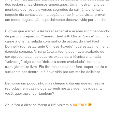
dos restaurantes chineses-americanos. Uma mostra muito bem
montada que revela diversos segredos da culinária oriental e
naquele dia contava com a opção de, ao final da visita, provar
um menu-degustação especialmente desenvolvido por um chef.
É óbvio que escolhi este ticket especial e acabei acompanhando
de perto o preparo do “
Seared Beef with Oyster Sauce”
, ou uma
carne à oriental selada com molho de ostras, do chef Paul
Donnelly (do restaurante Chinese Tuxedo), que estava no menu
daquela semana. Vi na prática a teoria que havia acabado de
ser apresentada nos quadros expostos: a técnica chamada
“velveting”, algo como “deixar a carne aveludada”, em uma
tradução muito livre. Ela fica tostadinha por fora, super macia e
suculenta por dentro, e é envolvida por um molho delicioso.
Demorou um pouquinho mas chegou o dia em que eu resolvi
reproduzir em casa o que aprendi nesta viagem deliciosa. E
você, quer aprender também?
Ah, e fica a dica: se forem a NY, visitem o
MOFAD
!