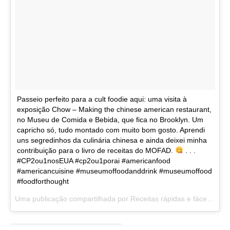
Passeio perfeito para a cult foodie aqui: uma visita à
exposição Chow – Making the chinese american restaurant,
no Museu de Comida e Bebida, que fica no Brooklyn. Um
capricho só, tudo montado com muito bom gosto. Aprendi
uns segredinhos da culinária chinesa e ainda deixei minha
contribuição para o livro de receitas do MOFAD.
. . .
#CP2ou1nosEUA #cp2ou1porai #americanfood
#americancuisine #museumoffoodanddrink #museumoffood
#foodforthought
Uma publicação compartilhada por
Receitas rápidas e fáceis
(@co