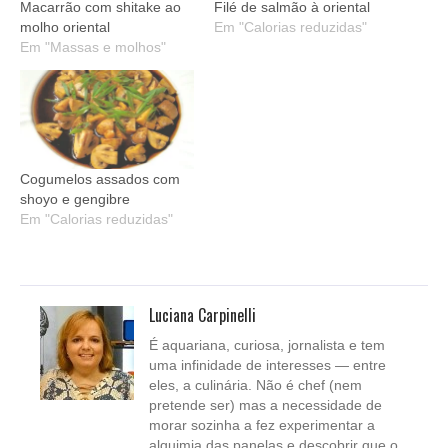
Macarrão com shitake ao
Filé de salmão à oriental
molho oriental
Em "Calorias reduzidas"
Em "Massas e molhos"
Cogumelos assados com
shoyo e gengibre
Em "Calorias reduzidas"
Luciana Carpinelli
É aquariana, curiosa, jornalista e tem
uma infinidade de interesses — entre
eles, a culinária. Não é chef (nem
pretende ser) mas a necessidade de
morar sozinha a fez experimentar a
alquimia das panelas e descobrir que o