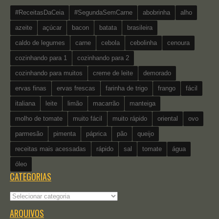
#ReceitasDaCeia
#SegundaSemCarne
abobrinha
alho
azeite
açúcar
bacon
batata
brasileira
caldo de legumes
carne
cebola
cebolinha
cenoura
cozinhando para 1
cozinhando para 2
cozinhando para muitos
creme de leite
demorado
ervas finas
ervas frescas
farinha de trigo
frango
fácil
italiana
leite
limão
macarrão
manteiga
molho de tomate
muito fácil
muito rápido
oriental
ovo
parmesão
pimenta
páprica
pão
queijo
receitas mais acessadas
rápido
sal
tomate
água
óleo
CATEGORIAS
Categorias
ARQUIVOS