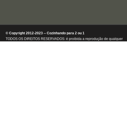
© Copyright 2012-2023 -- Cozinhando para 2 ou 1
TODOS OS DIREITOS RESERVADOS: é proibida a reprodução de qualquer
conteúdo ou de imagens, mesmo que parcialmente, sem autorização por
escrito da detentora dos direitos autorais.
.