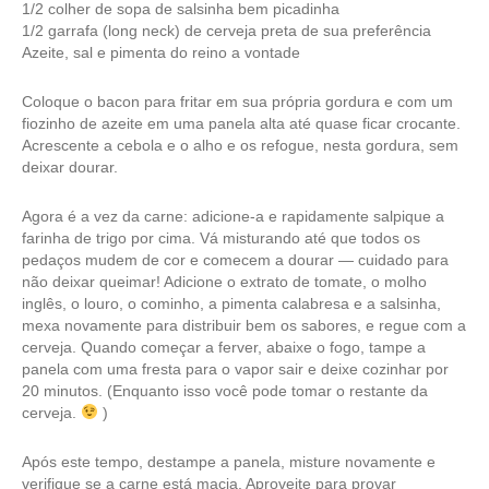
1/2 colher de sopa de salsinha bem picadinha
1/2 garrafa (long neck) de cerveja preta de sua preferência
Azeite, sal e pimenta do reino a vontade
Coloque o bacon para fritar em sua própria gordura e com um
fiozinho de azeite em uma panela alta até quase ficar crocante.
Acrescente a cebola e o alho e os refogue, nesta gordura, sem
deixar dourar.
Agora é a vez da carne: adicione-a e rapidamente salpique a
farinha de trigo por cima. Vá misturando até que todos os
pedaços mudem de cor e comecem a dourar — cuidado para
não deixar queimar! Adicione o extrato de tomate, o molho
inglês, o louro, o cominho, a pimenta calabresa e a salsinha,
mexa novamente para distribuir bem os sabores, e regue com a
cerveja. Quando começar a ferver, abaixe o fogo, tampe a
panela com uma fresta para o vapor sair e deixe cozinhar por
20 minutos. (Enquanto isso você pode tomar o restante da
cerveja.
)
Após este tempo, destampe a panela, misture novamente e
verifique se a carne está macia. Aproveite para provar