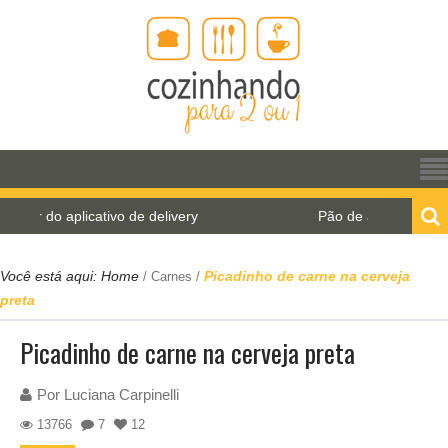
o aplicativo de delivery
Pão de água para o World B
Você está aqui:
Home
Picadinho de carne na cerveja
/
Carnes
/
preta
Picadinho de carne na cerveja preta
Por
Luciana Carpinelli
13766
7
12