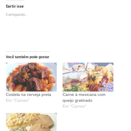
janela)
janela)
janela)
janela)
janela)
janela)
janela)
Reddit(abre
Telegram(abre
em
em
Curtir isso:
nova
nova
janela)
janela)
Carregando...
Você também pode gostar
Costela na cerveja preta
Carne à mexicana com
Em "Carnes"
queijo gratinado
Em "Carnes"