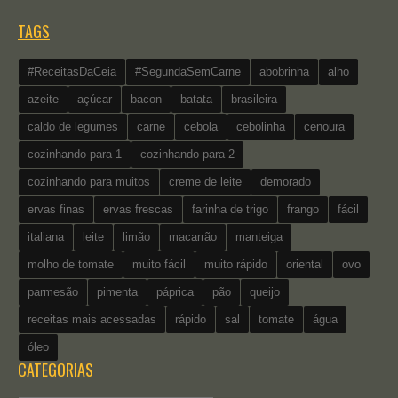
TAGS
#ReceitasDaCeia
#SegundaSemCarne
abobrinha
alho
azeite
açúcar
bacon
batata
brasileira
caldo de legumes
carne
cebola
cebolinha
cenoura
cozinhando para 1
cozinhando para 2
cozinhando para muitos
creme de leite
demorado
ervas finas
ervas frescas
farinha de trigo
frango
fácil
italiana
leite
limão
macarrão
manteiga
molho de tomate
muito fácil
muito rápido
oriental
ovo
parmesão
pimenta
páprica
pão
queijo
receitas mais acessadas
rápido
sal
tomate
água
óleo
CATEGORIAS