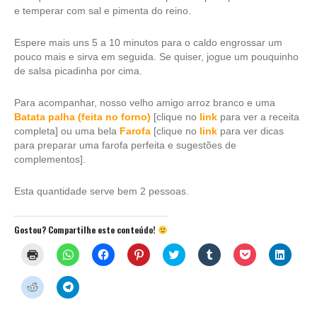
e temperar com sal e pimenta do reino.
Espere mais uns 5 a 10 minutos para o caldo engrossar um
pouco mais e sirva em seguida. Se quiser, jogue um pouquinho
de salsa picadinha por cima.
Para acompanhar, nosso velho amigo arroz branco e uma
Batata palha (feita no forno)
[clique no
link
para ver a receita
completa] ou uma bela
Farofa
[clique no
link
para ver dicas
para preparar uma farofa perfeita e sugestões de
complementos].
Esta quantidade serve bem 2 pessoas.
Gostou? Compartilhe este conteúdo!
Clique
Clique
Clique
Clique
Clique
Clique
Clique
Clique
para
para
para
para
para
para
para
para
imprimir(abre
compartilhar
compartilhar
compartilhar
compartilhar
compartilhar
compartilhar
compar
em
no
no
no
no
no
no
no
Clique
Clique
nova
WhatsApp(abre
Facebook(abre
Pinterest(abre
Twitter(abre
Tumblr(abre
Pocket(abre
Linked
para
para
janela)
em
em
em
em
em
em
em
compartilhar
compartilhar
nova
nova
nova
nova
nova
nova
nova
no
no