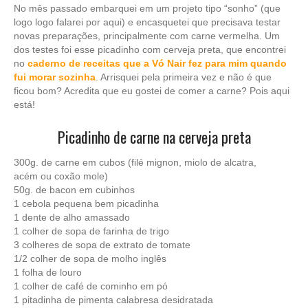
No mês passado embarquei em um projeto tipo “sonho” (que
logo logo falarei por aqui) e encasquetei que precisava testar
novas preparações, principalmente com carne vermelha. Um
dos testes foi esse picadinho com cerveja preta, que encontrei
no
caderno de receitas que a Vó Nair fez para mim quando
fui morar sozinha
. Arrisquei pela primeira vez e não é que
ficou bom? Acredita que eu gostei de comer a carne? Pois aqui
está!
Picadinho de carne na cerveja preta
300g. de carne em cubos (filé mignon, miolo de alcatra,
acém ou coxão mole)
50g. de bacon em cubinhos
1 cebola pequena bem picadinha
1 dente de alho amassado
1 colher de sopa de farinha de trigo
3 colheres de sopa de extrato de tomate
1/2 colher de sopa de molho inglês
1 folha de louro
1 colher de café de cominho em pó
1 pitadinha de pimenta calabresa desidratada