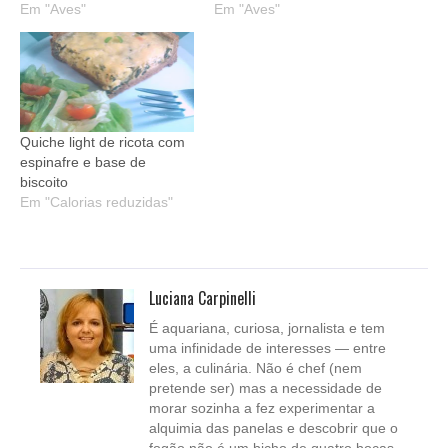
Em "Aves"
Em "Aves"
Quiche light de ricota com
espinafre e base de
biscoito
Em "Calorias reduzidas"
Luciana Carpinelli
É aquariana, curiosa, jornalista e tem
uma infinidade de interesses — entre
eles, a culinária. Não é chef (nem
pretende ser) mas a necessidade de
morar sozinha a fez experimentar a
alquimia das panelas e descobrir que o
fogão não é um bicho de quatro bocas.