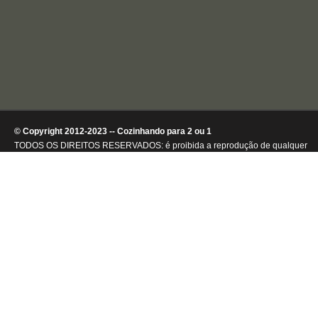
© Copyright 2012-2023 -- Cozinhando para 2 ou 1
TODOS OS DIREITOS RESERVADOS: é proibida a reprodução de qualquer
conteúdo ou de imagens, mesmo que parcialmente, sem autorização por
escrito da detentora dos direitos autorais.
.