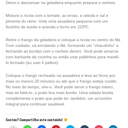
Deixe-o descansar na geladeira enquanto prepara o recheio.
Misture a ricota com o tomate, as ervas, a cebola e sal e
pimenta do reino. Unte uma assadeira pequena com um
fiozinho de azeite e acenda o forno em 220ºC.
Retire o frango da geladeira e coloque a ricota no centro do file.
Com cuidado, vá enrolando o filé, formando um “charutinho” e
fechando as bordas com o recheio dentro. Você pode amarrar
com barbante de cozinha ou então usar palitinhos para mantê-
lo fechado (eu usei 4 palitos).
Coloque o frango recheado na assadeira e leve ao forno por
mais ou menos 20 minutos ou até que o frango esteja cozido.
No meio do tempo, vire-o. Você pode servir o frango inteiro,
mas se fatiá-lo, o prato fica mais bonito. Uma salada bonita
complementa o prato que pode ter, também, um arrozinho
integral para continuar saudável.
Gostou? Compartilhe este conteúdo!