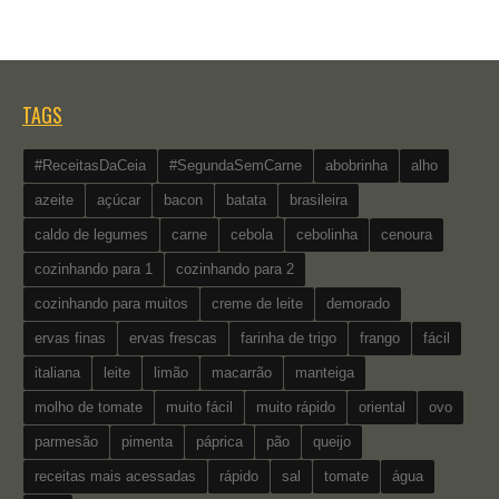
TAGS
#ReceitasDaCeia
#SegundaSemCarne
abobrinha
alho
azeite
açúcar
bacon
batata
brasileira
caldo de legumes
carne
cebola
cebolinha
cenoura
cozinhando para 1
cozinhando para 2
cozinhando para muitos
creme de leite
demorado
ervas finas
ervas frescas
farinha de trigo
frango
fácil
italiana
leite
limão
macarrão
manteiga
molho de tomate
muito fácil
muito rápido
oriental
ovo
parmesão
pimenta
páprica
pão
queijo
receitas mais acessadas
rápido
sal
tomate
água