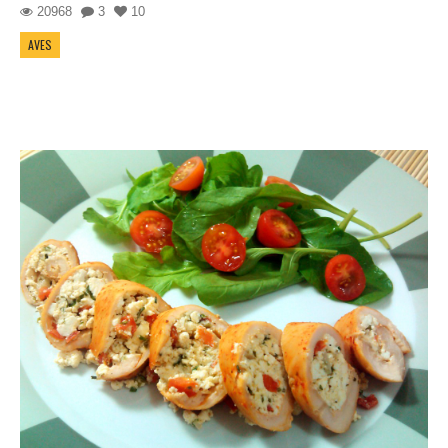
20968
3
10
AVES