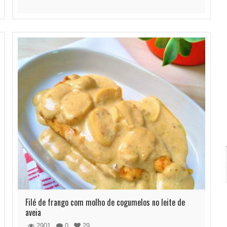
Filé de frango com molho de cogumelos no leite de
aveia
2901
0
29