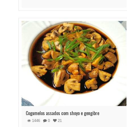
Cogumelos assados com shoyo e gengibre
1446
0
21