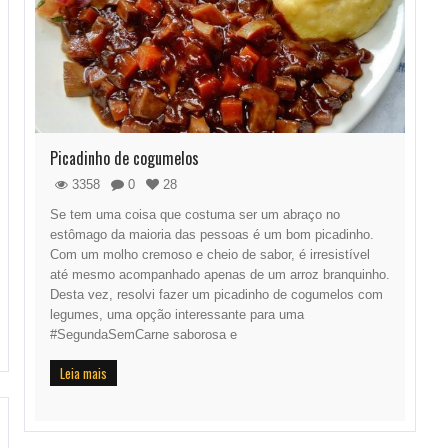
Picadinho de cogumelos
3358
0
28
Se tem uma coisa que costuma ser um abraço no
estômago da maioria das pessoas é um bom picadinho.
Com um molho cremoso e cheio de sabor, é irresistível
até mesmo acompanhado apenas de um arroz branquinho.
Desta vez, resolvi fazer um picadinho de cogumelos com
legumes, uma opção interessante para uma
#SegundaSemCarne saborosa e
Leia mais