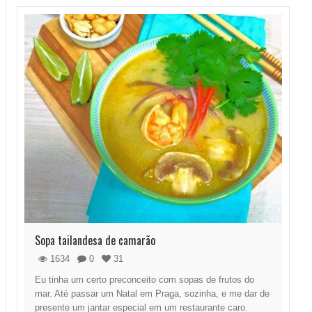
Sopa tailandesa de camarão
1634
0
31
Eu tinha um certo preconceito com sopas de frutos do
mar. Até passar um Natal em Praga, sozinha, e me dar de
presente um jantar especial em um restaurante caro.