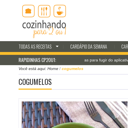
TODAS AS RECEITAS
CARDÁPIO DA SEMANA
CAR
RAPIDINHAS CP2OU1:
Jantar pá-pum: receitas para fugir do aplicativo de delivery
Você está aqui:
Home
cogumelos
/
COGUMELOS