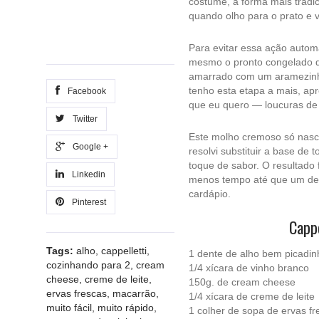
costume, a forma mais tradic
quando olho para o prato e 
Para evitar essa ação autom
mesmo o pronto congelado q
amarrado com um aramezinh
tenho esta etapa a mais, ap
Facebook
que eu quero — loucuras de
Twitter
Este molho cremoso só nasc
Google +
resolvi substituir a base d
toque de sabor. O resultado
Linkedin
menos tempo até que um de 
cardápio.
Pinterest
Cappe
Tags:
alho
,
cappelletti
,
1 dente de alho bem picadin
cozinhando para 2
,
cream
1/4 xícara de vinho branco
cheese
,
creme de leite
,
150g. de cream cheese
ervas frescas
,
macarrão
,
1/4 xícara de creme de leite
muito fácil
,
muito rápido
,
1 colher de sopa de ervas fr