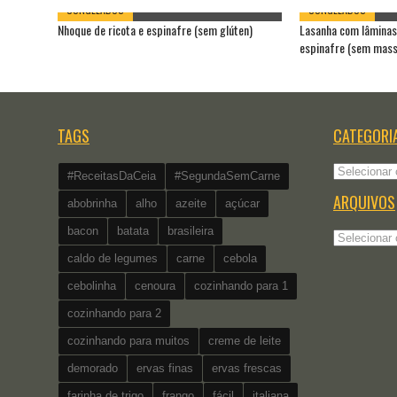
CONGELADOS
CONGELADOS
Nhoque de ricota e espinafre (sem glúten)
Lasanha com lâminas 
espinafre (sem mass
TAGS
CATEGORI
Categorias
#ReceitasDaCeia
#SegundaSemCarne
ARQUIVOS
abobrinha
alho
azeite
açúcar
bacon
batata
brasileira
Arquivos
caldo de legumes
carne
cebola
cebolinha
cenoura
cozinhando para 1
cozinhando para 2
cozinhando para muitos
creme de leite
demorado
ervas finas
ervas frescas
farinha de trigo
frango
fácil
italiana