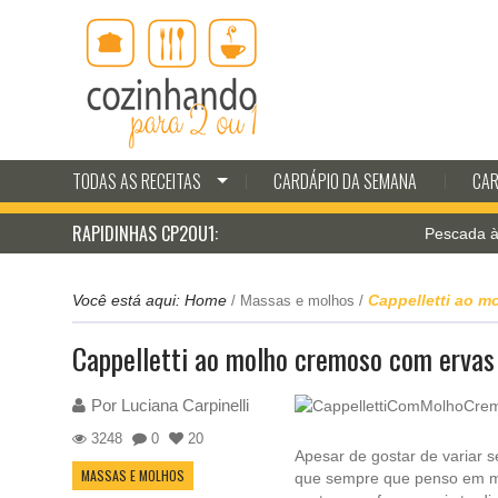
TODAS AS RECEITAS
CARDÁPIO DA SEMANA
CAR
RAPIDINHAS CP2OU1:
Pescada à milane
Você está aqui:
Home
Cappelletti ao 
/
Massas e molhos
/
Cappelletti ao molho cremoso com ervas
Por
Luciana Carpinelli
3248
0
20
Apesar de gostar de variar s
MASSAS E MOLHOS
que sempre que penso em mac