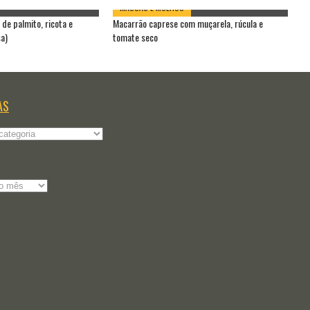
MASSAS E MOLHOS
de palmito, ricota e
Macarrão caprese com muçarela, rúcula e
Ma
a)
tomate seco
ce
AS