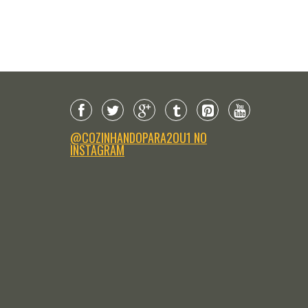
MASSAS E MOLHOS
MASSAS E MOLHOS
ssa com molho de grão de bico, brócolis e
Nhoque de mandioquinha com creme
noura
e cogumelos
@COZINHANDOPARA2OU1 NO
INSTAGRAM