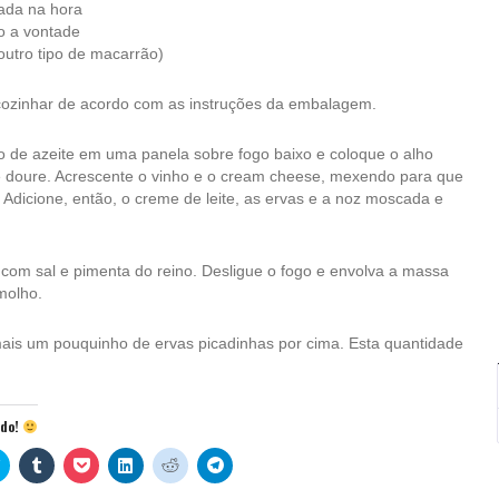
ada na hora
no a vontade
 outro tipo de macarrão)
 cozinhar de acordo com as instruções da embalagem.
o de azeite em uma panela sobre fogo baixo e coloque o alho
e doure. Acrescente o vinho e o cream cheese, mexendo para que
dicione, então, o creme de leite, as ervas e a noz moscada e
com sal e pimenta do reino. Desligue o fogo e envolva a massa
molho.
mais um pouquinho de ervas picadinhas por cima. Esta quantidade
údo!
Clique
Clique
Clique
Clique
Clique
Clique
para
para
para
para
para
para
rtilhar
compartilhar
compartilhar
compartilhar
compartilhar
compartilhar
compartilhar