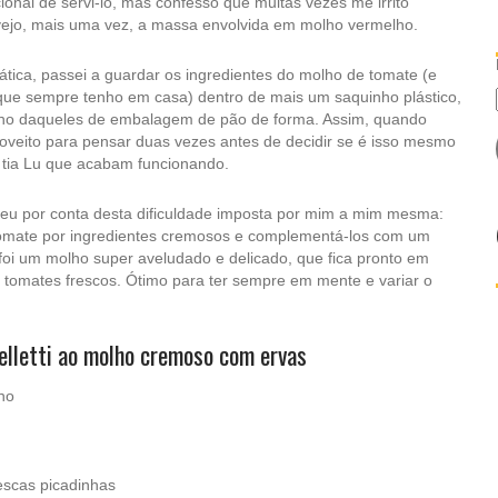
ional de servi-lo, mas confesso que muitas vezes me irrito
vejo, mais uma vez, a massa envolvida em molho vermelho.
ática, passei a guardar os ingredientes do molho de tomate (e
ue sempre tenho em casa) dentro de mais um saquinho plástico,
o daqueles de embalagem de pão de forma. Assim, quando
roveito para pensar duas vezes antes de decidir se é isso mesmo
 tia Lu que acabam funcionando.
eu por conta desta dificuldade imposta por mim a mim mesma:
e tomate por ingredientes cremosos e complementá-los com um
 foi um molho super aveludado e delicado, que fica pronto em
tomates frescos. Ótimo para ter sempre em mente e variar o
lletti ao molho cremoso com ervas
ho
escas picadinhas