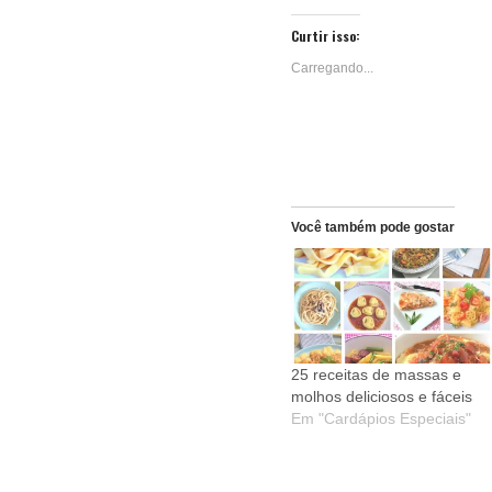
em
no
no
no
nova
WhatsApp(abre
Facebook(ab
Pinter
janela)
em
em
em
Curtir isso:
nova
nova
nova
janela)
janela)
janela
Carregando...
Você também pode gostar
25 receitas de massas e
molhos deliciosos e fáceis
Em "Cardápios Especiais"