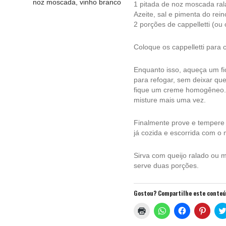
noz moscada
,
vinho branco
1 pitada de noz moscada ral
Azeite, sal e pimenta do rei
2 porções de cappelletti (ou
Coloque os cappelletti para
Enquanto isso, aqueça um fi
para refogar, sem deixar qu
fique um creme homogêneo. A
misture mais uma vez.
Finalmente prove e tempere 
já cozida e escorrida com o 
Sirva com queijo ralado ou 
serve duas porções.
Gostou? Compartilhe este conte
Clique
Clique
Clique
Clique
para
para
para
para
imprimir(abre
compartilhar
compartilhar
compa