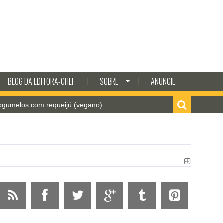
BLOG DA EDITORA-CHEF
SOBRE
ANUNCIE
 com requeijú (vegano)
Como fazer batata frita croc