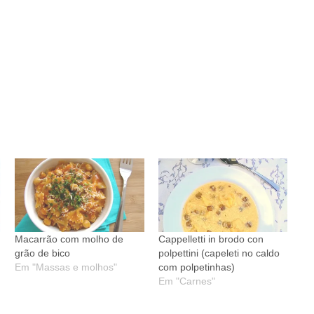
no
no
no
no
no
no
re
est(abre
Twitter(abre
Tumblr(abre
Pocket(abre
LinkedIn(abre
Reddit(abre
Telegram(abre
em
em
em
em
em
em
nova
nova
nova
nova
nova
nova
)
janela)
janela)
janela)
janela)
janela)
janela)
Macarrão com molho de
Cappelletti in brodo con
grão de bico
polpettini (capeleti no caldo
Em "Massas e molhos"
com polpetinhas)
Em "Carnes"