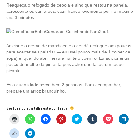
Reaqueça o refogado de cebola e alho que restou na panela,
acrescente os camarões, cozinhando levemente por no máximo
uns 3 minutos.
Adicione o creme de mandioca e o dendê (coloque aos poucos
para acertar seu paladar — eu usei pouco mais de 1 colher de
sopa) e, quando abrir fervura, junte o coentro. Eu adicionei um
pouco de molho de pimenta pois achei que faltou um toque
picante.
Esta quantidade serve bem 2 pessoas. Para acompanhar,
prepare um arroz branquinho.
Gostou? Compartilhe este conteúdo!
Clique
Clique
Clique
Clique
Clique
Clique
Clique
Clique
para
para
para
para
para
para
para
para
imprimir(abre
compartilhar
compartilhar
compartilhar
compartilhar
compartilhar
compartilhar
compar
em
no
no
no
no
no
no
no
Clique
Clique
nova
WhatsApp(abre
Facebook(abre
Pinterest(abre
Twitter(abre
Tumblr(abre
Pocket(abre
Linked
para
para
janela)
em
em
em
em
em
em
em