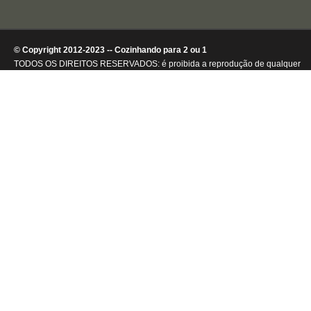
© Copyright 2012-2023 -- Cozinhando para 2 ou 1
TODOS OS DIREITOS RESERVADOS: é proibida a reprodução de qualquer
conteúdo ou de imagens, mesmo que parcialmente, sem autorização por
escrito da detentora dos direitos autorais.
.