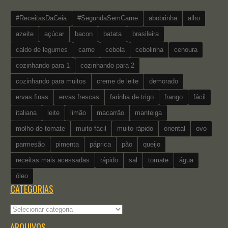
#ReceitasDaCeia
#SegundaSemCarne
abobrinha
alho
azeite
açúcar
bacon
batata
brasileira
caldo de legumes
carne
cebola
cebolinha
cenoura
cozinhando para 1
cozinhando para 2
cozinhando para muitos
creme de leite
demorado
ervas finas
ervas frescas
farinha de trigo
frango
fácil
italiana
leite
limão
macarrão
manteiga
molho de tomate
muito fácil
muito rápido
oriental
ovo
parmesão
pimenta
páprica
pão
queijo
receitas mais acessadas
rápido
sal
tomate
água
óleo
CATEGORIAS
Categorias
ARQUIVOS