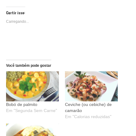
compartilhar
compartilhar
nova
nova
nova
nova
nova
nova
nova
no
no
janela)
janela)
janela)
janela)
janela)
janela)
janela)
Reddit(abre
Telegram(abre
em
em
Curtir isso:
nova
nova
janela)
janela)
Carregando...
Você também pode gostar
Bobó de palmito
Ceviche (ou cebiche) de
Em "Segunda Sem Carne"
camarão
Em "Calorias reduzidas"