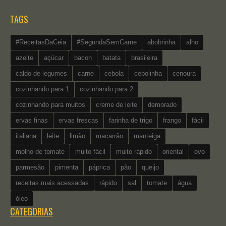
TAGS
#ReceitasDaCeia
#SegundaSemCarne
abobrinha
alho
azeite
açúcar
bacon
batata
brasileira
caldo de legumes
carne
cebola
cebolinha
cenoura
cozinhando para 1
cozinhando para 2
cozinhando para muitos
creme de leite
demorado
ervas finas
ervas frescas
farinha de trigo
frango
fácil
italiana
leite
limão
macarrão
manteiga
molho de tomate
muito fácil
muito rápido
oriental
ovo
parmesão
pimenta
páprica
pão
queijo
receitas mais acessadas
rápido
sal
tomate
água
óleo
CATEGORIAS