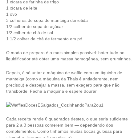
1 xícara de farinha de trigo
1 xícara de leite
1 ovo
3 colheres de sopa de manteiga derretida
1/2 colher de sopa de açúcar
1/2 colher de chá de sal
1 1/2 colher de chá de fermento em pó
O modo de preparo é o mais simples possível: bater tudo no
liquidificador até obter uma massa homogênea, sem gruminhos.
Depois, é só untar a máquina de waffle com um tiquinho de
manteiga (como a máquina da Thais é antiaderente, nem
precisou) e despejar a massa, sem exagero para que não
transborde. Feche a máquina e espere dourar.
Cada receita rende 6 quadrados destes, o que seria suficiente
para 2 a 3 pessoas comerem bem — dependendo dos
complementos. Como tínhamos muitas bocas gulosas para
alimentar, fizemos a 4 receitas. x)