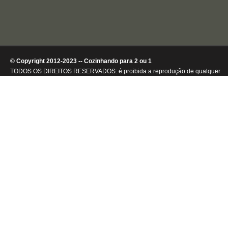
© Copyright 2012-2023 -- Cozinhando para 2 ou 1
TODOS OS DIREITOS RESERVADOS: é proibida a reprodução de qualquer
conteúdo ou de imagens, mesmo que parcialmente, sem autorização por
escrito da detentora dos direitos autorais.
.