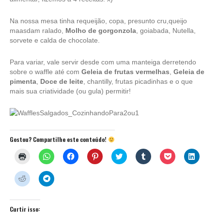
Na nossa mesa tinha requeijão, copa, presunto cru,queijo
maasdam ralado,
Molho de gorgonzola
, goiabada, Nutella,
sorvete e calda de chocolate.
Para variar, vale servir desde com uma manteiga derretendo
sobre o waffle até com
Geleia de frutas vermelhas
,
Geleia de
pimenta
,
Doce de leite
, chantilly, frutas picadinhas e o que
mais sua criatividade (ou gula) permitir!
Gostou? Compartilhe este conteúdo!
Clique
Clique
Clique
Clique
Clique
Clique
Clique
Clique
para
para
para
para
para
para
para
para
imprimir(abre
compartilhar
compartilhar
compartilhar
compartilhar
compartilhar
compartilhar
compar
em
no
no
no
no
no
no
no
Clique
Clique
nova
WhatsApp(abre
Facebook(abre
Pinterest(abre
Twitter(abre
Tumblr(abre
Pocket(abre
Linked
para
para
janela)
em
em
em
em
em
em
em
compartilhar
compartilhar
nova
nova
nova
nova
nova
nova
nova
no
no
janela)
janela)
janela)
janela)
janela)
janela)
janela)
Reddit(abre
Telegram(abre
em
em
Curtir isso:
nova
nova