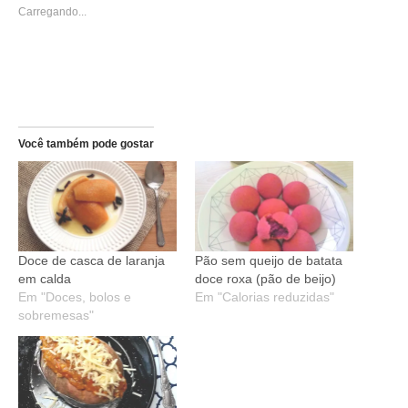
janela)
janela)
Carregando...
Você também pode gostar
Doce de casca de laranja
Pão sem queijo de batata
em calda
doce roxa (pão de beijo)
Em "Doces, bolos e
Em "Calorias reduzidas"
sobremesas"