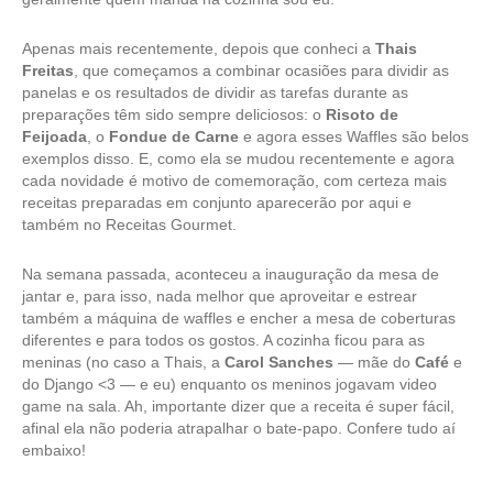
Apenas mais recentemente, depois que conheci a
Thais
Freitas
, que começamos a combinar ocasiões para dividir as
panelas e os resultados de dividir as tarefas durante as
preparações têm sido sempre deliciosos: o
Risoto de
Feijoada
, o
Fondue de Carne
e agora esses Waffles são belos
exemplos disso. E, como ela se mudou recentemente e agora
cada novidade é motivo de comemoração, com certeza mais
receitas preparadas em conjunto aparecerão por aqui e
também no Receitas Gourmet.
Na semana passada, aconteceu a inauguração da mesa de
jantar e, para isso, nada melhor que aproveitar e estrear
também a máquina de waffles e encher a mesa de coberturas
diferentes e para todos os gostos. A cozinha ficou para as
meninas (no caso a Thais, a
Carol Sanches
— mãe do
Café
e
do Django <3 — e eu) enquanto os meninos jogavam video
game na sala. Ah, importante dizer que a receita é super fácil,
afinal ela não poderia atrapalhar o bate-papo. Confere tudo aí
embaixo!