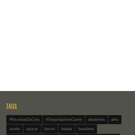
TAGS
#ReceitasDaCeia
#SegundaSemCarne
abobrinha
alho
azeite
açúcar
bacon
batata
brasileira