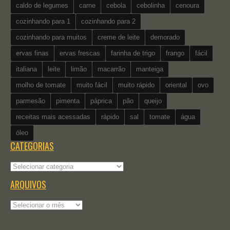
caldo de legumes
carne
cebola
cebolinha
cenoura
cozinhando para 1
cozinhando para 2
cozinhando para muitos
creme de leite
demorado
ervas finas
ervas frescas
farinha de trigo
frango
fácil
italiana
leite
limão
macarrão
manteiga
molho de tomate
muito fácil
muito rápido
oriental
ovo
parmesão
pimenta
páprica
pão
queijo
receitas mais acessadas
rápido
sal
tomate
água
óleo
CATEGORIAS
Categorias
ARQUIVOS
Arquivos