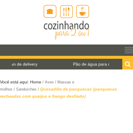
 de delivery
Pão de água para o World Bread Day 2
Você está aqui:
Home
/
Aves
/
Massas e
Quesadilla de panquecas (panquecas
molhos
/
Sanduíches
/
recheadas com queijos e frango desfiado)