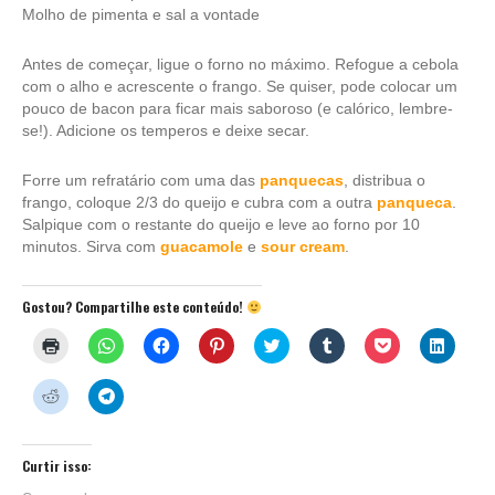
Molho de pimenta e sal a vontade
Antes de começar, ligue o forno no máximo. Refogue a cebola
com o alho e acrescente o frango. Se quiser, pode colocar um
pouco de bacon para ficar mais saboroso (e calórico, lembre-
se!). Adicione os temperos e deixe secar.
Forre um refratário com uma das
panquecas
, distribua o
frango, coloque 2/3 do queijo e cubra com a outra
panqueca
.
Salpique com o restante do queijo e leve ao forno por 10
minutos. Sirva com
guacamole
e
sour cream
.
Gostou? Compartilhe este conteúdo!
Clique
Clique
Clique
Clique
Clique
Clique
Clique
Clique
para
para
para
para
para
para
para
para
imprimir(abre
compartilhar
compartilhar
compartilhar
compartilhar
compartilhar
compartilhar
compar
em
no
no
no
no
no
no
no
Clique
Clique
nova
WhatsApp(abre
Facebook(abre
Pinterest(abre
Twitter(abre
Tumblr(abre
Pocket(abre
Linked
para
para
janela)
em
em
em
em
em
em
em
compartilhar
compartilhar
nova
nova
nova
nova
nova
nova
nova
no
no
janela)
janela)
janela)
janela)
janela)
janela)
janela)
Reddit(abre
Telegram(abre
em
em
Curtir isso:
nova
nova
janela)
janela)