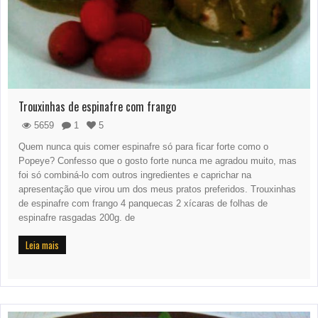
Trouxinhas de espinafre com frango
5659
1
5
Quem nunca quis comer espinafre só para ficar forte como o
Popeye? Confesso que o gosto forte nunca me agradou muito, mas
foi só combiná-lo com outros ingredientes e caprichar na
apresentação que virou um dos meus pratos preferidos. Trouxinhas
de espinafre com frango 4 panquecas 2 xícaras de folhas de
espinafre rasgadas 200g. de
Leia mais