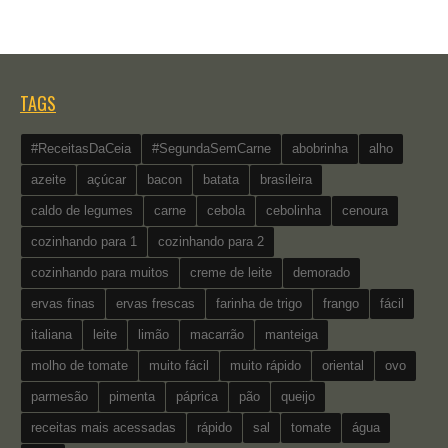
TAGS
#ReceitasDaCeia
#SegundaSemCarne
abobrinha
alho
azeite
açúcar
bacon
batata
brasileira
caldo de legumes
carne
cebola
cebolinha
cenoura
cozinhando para 1
cozinhando para 2
cozinhando para muitos
creme de leite
demorado
ervas finas
ervas frescas
farinha de trigo
frango
fácil
italiana
leite
limão
macarrão
manteiga
molho de tomate
muito fácil
muito rápido
oriental
ovo
parmesão
pimenta
páprica
pão
queijo
receitas mais acessadas
rápido
sal
tomate
água