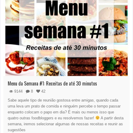
Menu da Semana #1: Receitas de até 30 minutos
9144
8
42
Sabe aquele tipo de reunião gostosa entre amigas, quando cada
uma leva um prato de comida e ninguém percebe o tempo passar
enquanto colocam o papo em dia? É mais ou menos isso que
quatro outras foodbloggers e eu resolvemos fazer!
A partir desta
semana, iremos selecionar algumas de nossas receitas e reunir as
sugestões