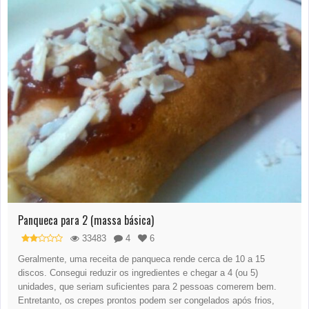
Panqueca para 2 (massa básica)
33483
4
6
Geralmente, uma receita de panqueca rende cerca de 10 a 15
discos. Consegui reduzir os ingredientes e chegar a 4 (ou 5)
unidades, que seriam suficientes para 2 pessoas comerem bem.
Entretanto, os crepes prontos podem ser congelados após frios,