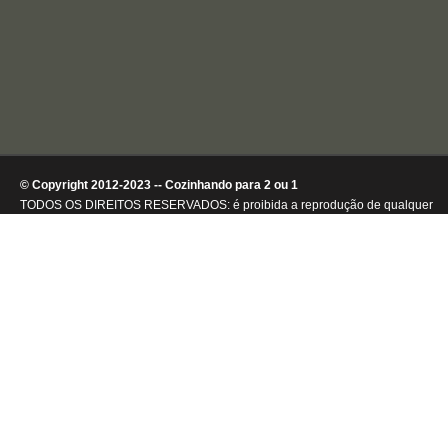
© Copyright 2012-2023 -- Cozinhando para 2 ou 1
TODOS OS DIREITOS RESERVADOS: é proibida a reprodução de qualquer
conteúdo ou de imagens, mesmo que parcialmente, sem autorização por
escrito da detentora dos direitos autorais.
.