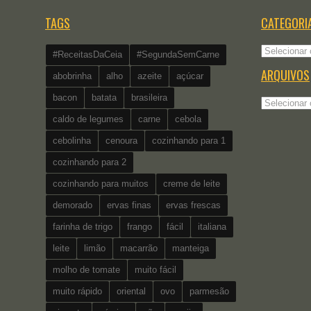
TAGS
CATEGORI
Categorias
#ReceitasDaCeia
#SegundaSemCarne
ARQUIVOS
abobrinha
alho
azeite
açúcar
bacon
batata
brasileira
Arquivos
caldo de legumes
carne
cebola
cebolinha
cenoura
cozinhando para 1
cozinhando para 2
cozinhando para muitos
creme de leite
demorado
ervas finas
ervas frescas
farinha de trigo
frango
fácil
italiana
leite
limão
macarrão
manteiga
molho de tomate
muito fácil
muito rápido
oriental
ovo
parmesão