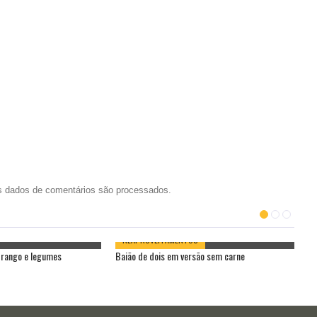
 dados de comentários são processados
.
REAPROVEITAMENTOS
frango e legumes
Baião de dois em versão sem carne
Ma
ce