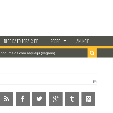
BLOG DA EDITORA-CHEF
SOBRE
ANUNCIE
os com requeijú (vegano)
Como fazer batata frita cr