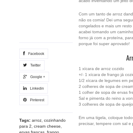
acabo inventando um jeito di
Com um tanto de arroz dando
não os comia! Dei uma segun
congelados e mais um resto 
acabei tomando um caminho m
forno já com a proteína, par
porque foi super aprovado!
Facebook
Ar
Twitter
1 xícara de arroz cozido
+/- 1 xícara de frango já c
Google +
1/2 xícara de legumes em 
2 colheres de sopa de crea
Linkedin
1 colher de sopa de ervas fr
Sal e pimenta do reino a vo
Pinterest
3 colheres de sopa de queijo
Em uma tigela, coloque todos
Tags:
arroz
,
cozinhando
precisar, tempere com sal e 
para 2
,
cream cheese
,
ervas frescas
,
frango
,