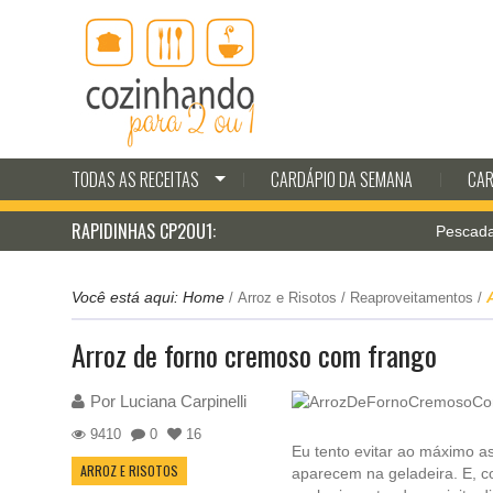
TODAS AS RECEITAS
CARDÁPIO DA SEMANA
CAR
RAPIDINHAS CP2OU1:
Pescada à mila
Você está aqui:
Home
/
Arroz e Risotos
/
Reaproveitamentos
/
Arroz de forno cremoso com frango
Por
Luciana Carpinelli
9410
0
16
Eu tento evitar ao máximo a
ARROZ E RISOTOS
aparecem na geladeira. E, c