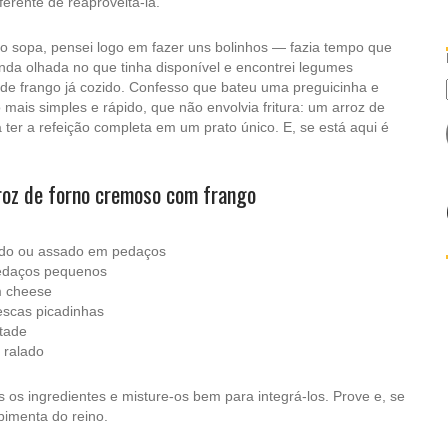
ferente de reaproveitá-la.
 sopa, pensei logo em fazer uns bolinhos — fazia tempo que
da olhada no que tinha disponível e encontrei legumes
de frango já cozido. Confesso que bateu uma preguicinha e
ais simples e rápido, que não envolvia fritura: um arroz de
a ter a refeição completa em um prato único. E, se está aqui é
roz de forno cremoso com frango
ozido ou assado em pedaços
pedaços pequenos
m cheese
escas picadinhas
ntade
 ralado
 os ingredientes e misture-os bem para integrá-los. Prove e, se
pimenta do reino.