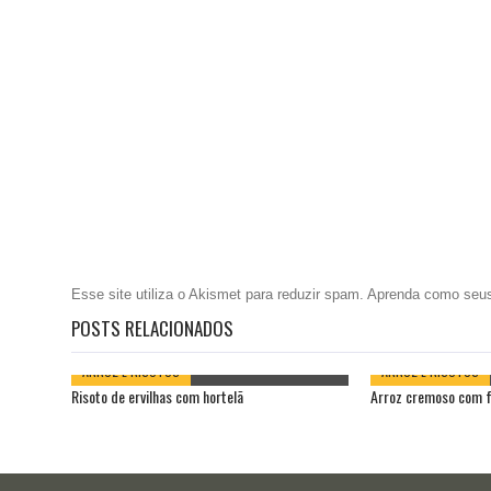
Esse site utiliza o Akismet para reduzir spam.
Aprenda como seus
POSTS RELACIONADOS
ARROZ E RISOTOS
ARROZ E RISOTOS
Risoto de ervilhas com hortelã
Arroz cremoso com 