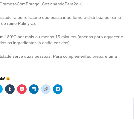
adeira ou refratário que possa ir ao forno e distribua por cima
o do reino Palmyra).
em 180ºC por mais ou menos 15 minutos (apenas para aquecer e
odos os ingredientes já estão cozidos).
ntidade serve duas pessoas. Para complementar, prepare uma
údo!
Clique
Clique
Clique
Clique
Clique
Clique
para
para
para
para
para
para
rtilhar
compartilhar
compartilhar
compartilhar
compartilhar
compartilhar
compartilhar
no
no
no
no
no
no
re
est(abre
Twitter(abre
Tumblr(abre
Pocket(abre
LinkedIn(abre
Reddit(abre
Telegram(abre
em
em
em
em
em
em
nova
nova
nova
nova
nova
nova
)
janela)
janela)
janela)
janela)
janela)
janela)