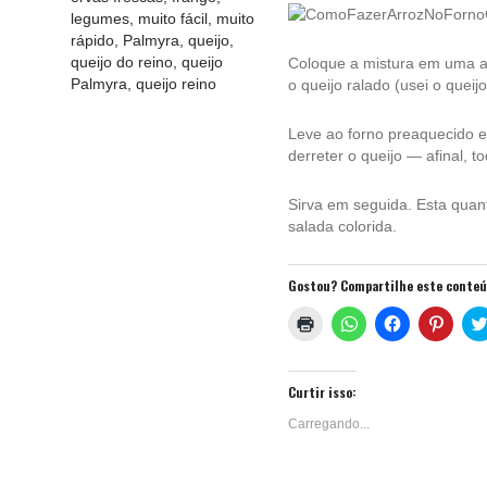
legumes
,
muito fácil
,
muito
rápido
,
Palmyra
,
queijo
,
queijo do reino
,
queijo
Coloque a mistura em uma ass
Palmyra
,
queijo reino
o queijo ralado (usei o queij
Leve ao forno preaquecido 
derreter o queijo — afinal, t
Sirva em seguida. Esta qua
salada colorida.
Gostou? Compartilhe este conte
Clique
Clique
Clique
Clique
para
para
para
para
imprimir(abre
compartilhar
compartilhar
compa
em
no
no
no
nova
WhatsApp(abre
Facebook(ab
Pinter
janela)
em
em
em
Curtir isso:
nova
nova
nova
janela)
janela)
janela
Carregando...