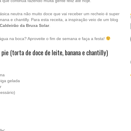
a que continua fazendo muita gente feliz até hoje.
sica neutra não muito doce que vai receber um recheio é super
nana e chantilly. Para esta receita, a inspiração veio de um blog
Caldeirão da Bruxa Solar
.
 água na boca? Aproveite o fim de semana e faça a festa!
pie (torta de doce de leite, banana e chantilly)
ena
eiga gelada
r
cessário)
ly: