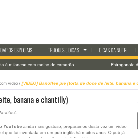
DÁPIOS ESPECIAIS
TRUQUES E DICAS
DICAS DA NUTRI
anesa com molho de camarão
Estrogonofe de cogum
[VÍDEO] Banoffee pie (torta de doce de leite, banana e c
com vídeo
/
ite, banana e chantilly)
do YouTube
ainda mais gostoso, preparamos desta vez um vídeo
vel que foi inventada em um pub inglês há muitos anos. O pub já