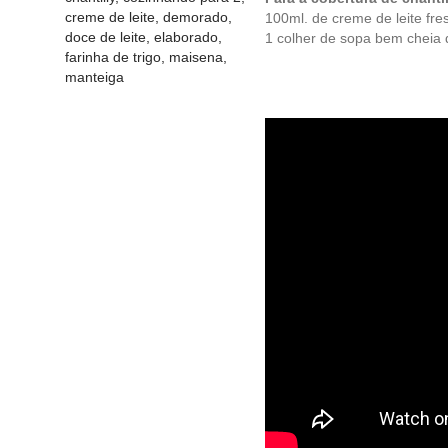
creme de leite
,
demorado
,
100ml. de creme de leite fr
doce de leite
,
elaborado
,
1 colher de sopa bem cheia d
farinha de trigo
,
maisena
,
manteiga