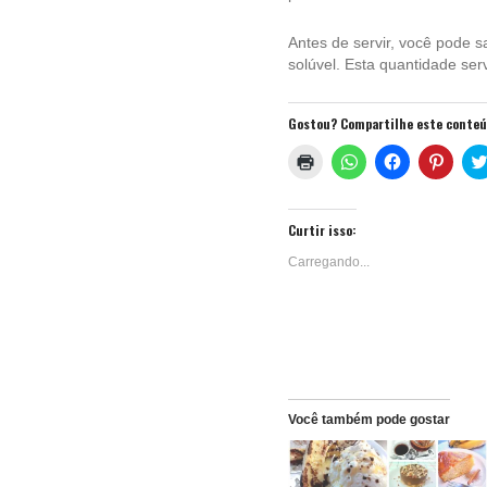
Antes de servir, você pode s
solúvel. Esta quantidade se
Gostou? Compartilhe este conte
Clique
Clique
Clique
Clique
para
para
para
para
imprimir(abre
compartilhar
compartilhar
compa
em
no
no
no
nova
WhatsApp(abre
Facebook(ab
Pinter
janela)
em
em
em
Curtir isso:
nova
nova
nova
janela)
janela)
janela
Carregando...
Você também pode gostar