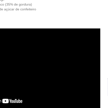
esco (35% de gordura)
e açúcar de confeiteiro