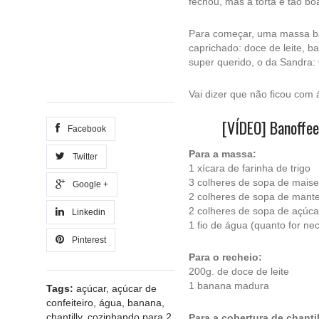
fechou, mas a torta é tão bo
Para começar, uma massa bá
caprichado: doce de leite, ba
super querido, o da Sandra:
Vai dizer que não ficou com
[VÍDEO] Banoffee 
Facebook
Para a massa:
Twitter
1 xícara de farinha de trigo
3 colheres de sopa de mais
Google +
2 colheres de sopa de mant
2 colheres de sopa de açúca
Linkedin
1 fio de água (quanto for ne
Pinterest
Para o recheio:
200g. de doce de leite
1 banana madura
Tags:
açúcar
,
açúcar de
confeiteiro
,
água
,
banana
,
chantilly
,
cozinhando para 2
,
Para a cobertura de chantil