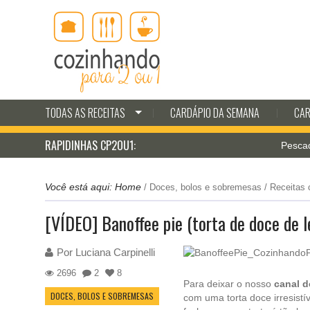
TODAS AS RECEITAS
CARDÁPIO DA SEMANA
CAR
RAPIDINHAS CP2OU1:
Pescada à mil
Você está aqui:
Home
/
Doces, bolos e sobremesas
/
Receitas 
[VÍDEO] Banoffee pie (torta de doce de le
Por
Luciana Carpinelli
2696
2
8
Para deixar o nosso
canal 
DOCES, BOLOS E SOBREMESAS
com uma torta doce irresistí