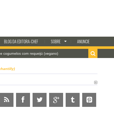
BLOG DA EDITORA-CHEF
SOBRE
ANUNCIE
elos com requeijú (vegano)
Como fazer batata frita 
hantilly)