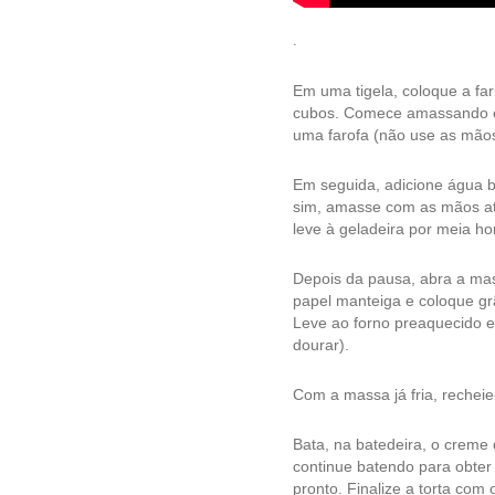
.
Em uma tigela, coloque a far
cubos. Comece amassando co
uma farofa (não use as mãos
Em seguida, adicione água 
sim, amasse com as mãos at
leve à geladeira por meia ho
Depois da pausa, abra a ma
papel manteiga e coloque gr
Leve ao forno preaquecido 
dourar).
Com a massa já fria, recheie
Bata, na batedeira, o creme d
continue batendo para obter o
pronto. Finalize a torta com