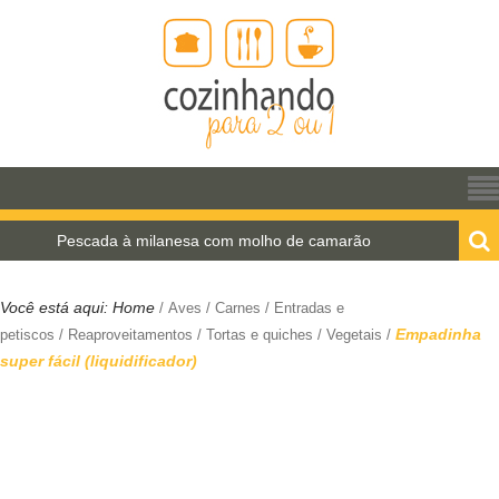
Pescada à milanesa com molho de camarão
Estrog
Você está aqui:
Home
/
Aves
/
Carnes
/
Entradas e
Empadinha
petiscos
/
Reaproveitamentos
/
Tortas e quiches
/
Vegetais
/
super fácil (liquidificador)