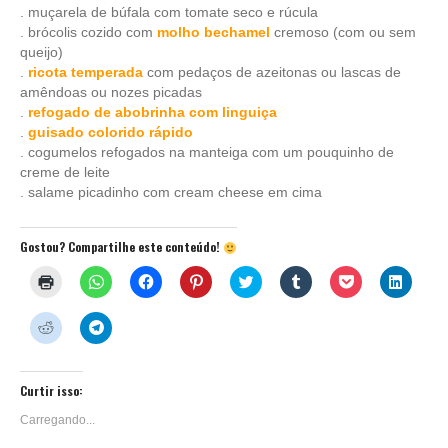
. muçarela de búfala com tomate seco e rúcula
. brócolis cozido com
molho bechamel
cremoso (com ou sem
queijo)
.
ricota temperada
com pedaços de azeitonas ou lascas de
amêndoas ou nozes picadas
.
refogado de abobrinha com linguiça
.
guisado colorido rápido
. cogumelos refogados na manteiga com um pouquinho de
creme de leite
. salame picadinho com cream cheese em cima
Gostou? Compartilhe este conteúdo!
Clique
Clique
Clique
Clique
Clique
Clique
Clique
Clique
para
para
para
para
para
para
para
para
imprimir(abre
compartilhar
compartilhar
compartilhar
compartilhar
compartilhar
compartilhar
compar
em
no
no
no
no
no
no
no
Clique
Clique
nova
WhatsApp(abre
Facebook(abre
Pinterest(abre
Twitter(abre
Tumblr(abre
Pocket(abre
Linked
para
para
janela)
em
em
em
em
em
em
em
compartilhar
compartilhar
nova
nova
nova
nova
nova
nova
nova
no
no
janela)
janela)
janela)
janela)
janela)
janela)
janela)
Reddit(abre
Telegram(abre
em
em
Curtir isso:
nova
nova
janela)
janela)
Carregando...