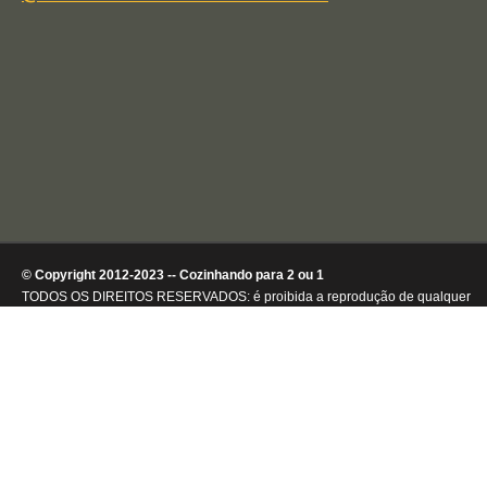
© Copyright 2012-2023 -- Cozinhando para 2 ou 1
TODOS OS DIREITOS RESERVADOS: é proibida a reprodução de qualquer
conteúdo ou de imagens, mesmo que parcialmente, sem autorização por
escrito da detentora dos direitos autorais.
.