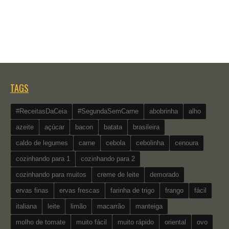
TAGS
#ReceitasDaCeia
#SegundaSemCarne
abobrinha
alho
azeite
açúcar
bacon
batata
brasileira
caldo de legumes
carne
cebola
cebolinha
cenoura
cozinhando para 1
cozinhando para 2
cozinhando para muitos
creme de leite
demorado
ervas finas
ervas frescas
farinha de trigo
frango
fácil
italiana
leite
limão
macarrão
manteiga
molho de tomate
muito fácil
muito rápido
oriental
ovo