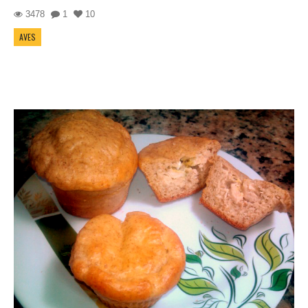
3478
1
10
AVES