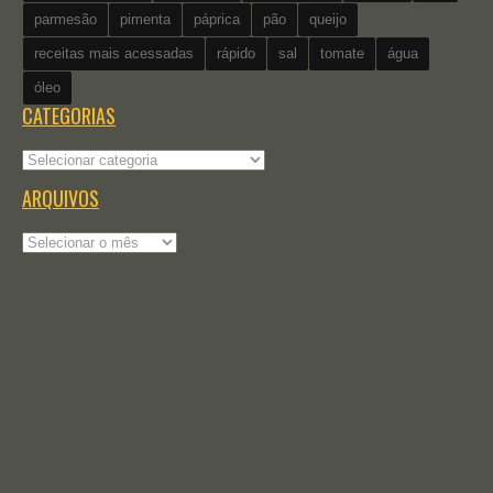
parmesão
pimenta
páprica
pão
queijo
receitas mais acessadas
rápido
sal
tomate
água
óleo
CATEGORIAS
Categorias
ARQUIVOS
Arquivos