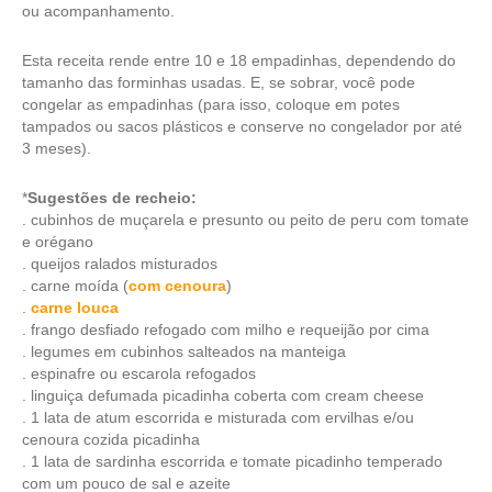
ou acompanhamento.
Esta receita rende entre 10 e 18 empadinhas, dependendo do
tamanho das forminhas usadas. E, se sobrar, você pode
congelar as empadinhas (para isso, coloque em potes
tampados ou sacos plásticos e conserve no congelador por até
3 meses).
*
Sugestões de recheio:
. cubinhos de muçarela e presunto ou peito de peru com tomate
e orégano
. queijos ralados misturados
. carne moída (
com cenoura
)
.
carne louca
. frango desfiado refogado com milho e requeijão por cima
. legumes em cubinhos salteados na manteiga
. espinafre ou escarola refogados
. linguiça defumada picadinha coberta com cream cheese
. 1 lata de atum escorrida e misturada com ervilhas e/ou
cenoura cozida picadinha
. 1 lata de sardinha escorrida e tomate picadinho temperado
com um pouco de sal e azeite