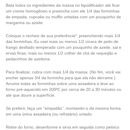
Bata todos os ingredientes da massa no liquidificador até ficar
um creme homogêneo e preencha com ele 1/4 das forminhas
de empada, cupcake ou muffin untadas com um pouquinho de
margarina ou azeite.
Coloque o recheio de sua preferência*, preenchendo mais 1/4
das forminhas. Eu usei mais ou menos 1/2 xícara de peito de
frango desfiado temperado com um pouquinho de azeite, sal e
ervas finas; mais ou menos 1/2 colher de chá de requeijão e
pedacinhos de azeitona.
Para finalizar, cubra com mais 1/4 da massa. (No fim, você vai
encher apenas 3/4 da forminha para que ela não derrame.)
Arrume todas as forminhas sobre uma assadeira e leve ao
forno pré-aquecido em 200ºC por cerca de 20 a 30 minutos ou
até que doure a superfície.
Se preferir, faça um “empadão”, montando-o da mesma forma
em uma única assadeira (ou refratário) untado.
Retire do forno, desenforme e sirva em seguida como petisco