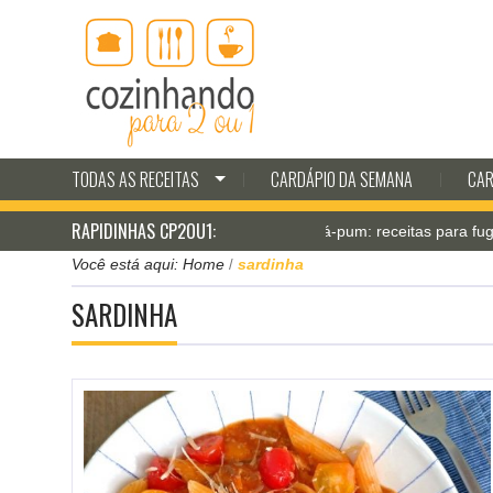
TODAS AS RECEITAS
CARDÁPIO DA SEMANA
CAR
RAPIDINHAS CP2OU1:
Jantar pá-pum: receitas para fugir do aplicativo d
Você está aqui:
Home
sardinha
/
SARDINHA