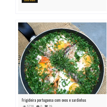
Frigideira portuguesa com ovos e sardinhas
5728
0
29