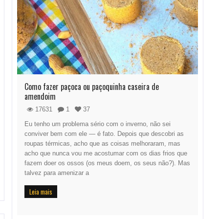
Como fazer paçoca ou paçoquinha caseira de
amendoim
17631
1
37
Eu tenho um problema sério com o inverno, não sei
conviver bem com ele — é fato. Depois que descobri as
roupas térmicas, acho que as coisas melhoraram, mas
acho que nunca vou me acostumar com os dias frios que
fazem doer os ossos (os meus doem, os seus não?). Mas
talvez para amenizar a
Leia mais