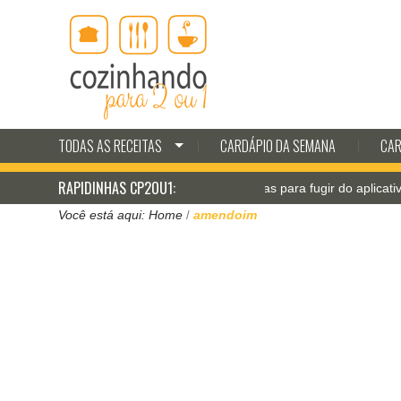
TODAS AS RECEITAS
CARDÁPIO DA SEMANA
CAR
RAPIDINHAS CP2OU1:
Jantar pá-pum: receitas para fugir do aplicativo de delivery
Você está aqui:
Home
amendoim
/