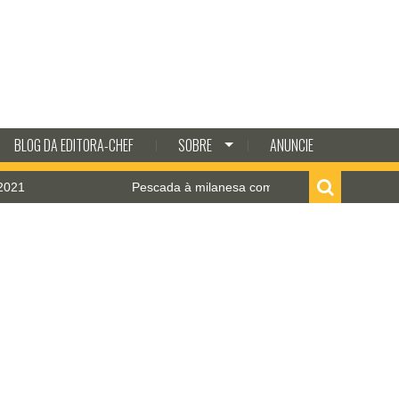
BLOG DA EDITORA-CHEF
SOBRE
ANUNCIE
Pescada à milanesa com molho de camarão