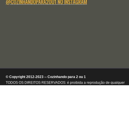
@COZINHANDOPARA2OU1 NO INSTAGRAM
© Copyright 2012-2023 -- Cozinhando para 2 ou 1
TODOS OS DIREITOS RESERVADOS: é proibida a reprodução de qualquer
conteúdo ou de imagens, mesmo que parcialmente, sem autorização por
escrito da detentora dos direitos autorais.
.