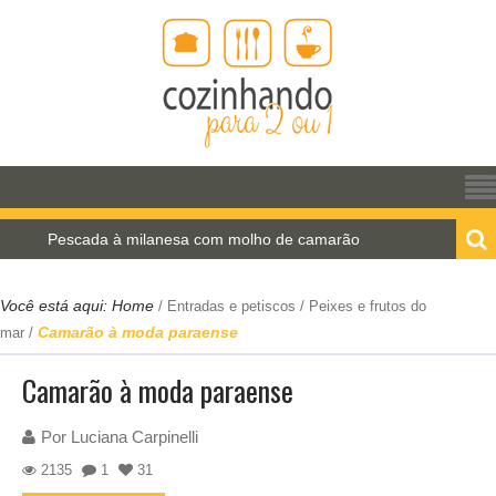
scada à milanesa com molho de camarão
Estrogono
Você está aqui:
Home
/
Entradas e petiscos
/
Peixes e frutos do
Camarão à moda paraense
mar
/
Camarão à moda paraense
Por
Luciana Carpinelli
2135
1
31