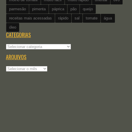
parmesão
pimenta
páprica
pão
queijo
receitas mais acessadas
rápido
sal
tomate
água
óleo
CATEGORIAS
Categorias
ARQUIVOS
Arquivos