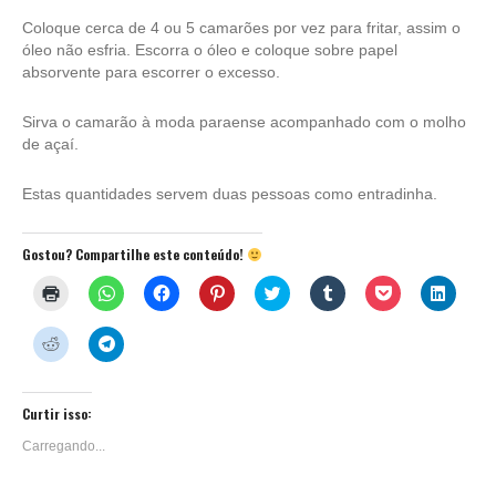
Coloque cerca de 4 ou 5 camarões por vez para fritar, assim o
óleo não esfria. Escorra o óleo e coloque sobre papel
absorvente para escorrer o excesso.
Sirva o camarão à moda paraense acompanhado com o molho
de açaí.
Estas quantidades servem duas pessoas como entradinha.
Gostou? Compartilhe este conteúdo!
Clique
Clique
Clique
Clique
Clique
Clique
Clique
Clique
para
para
para
para
para
para
para
para
imprimir(abre
compartilhar
compartilhar
compartilhar
compartilhar
compartilhar
compartilhar
compar
em
no
no
no
no
no
no
no
Clique
Clique
nova
WhatsApp(abre
Facebook(abre
Pinterest(abre
Twitter(abre
Tumblr(abre
Pocket(abre
Linked
para
para
janela)
em
em
em
em
em
em
em
compartilhar
compartilhar
nova
nova
nova
nova
nova
nova
nova
no
no
janela)
janela)
janela)
janela)
janela)
janela)
janela)
Reddit(abre
Telegram(abre
em
em
Curtir isso:
nova
nova
janela)
janela)
Carregando...