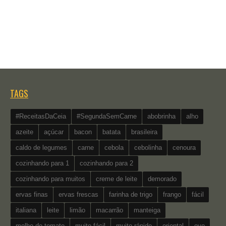
TAGS
#ReceitasDaCeia
#SegundaSemCarne
abobrinha
alho
azeite
açúcar
bacon
batata
brasileira
caldo de legumes
carne
cebola
cebolinha
cenoura
cozinhando para 1
cozinhando para 2
cozinhando para muitos
creme de leite
demorado
ervas finas
ervas frescas
farinha de trigo
frango
fácil
italiana
leite
limão
macarrão
manteiga
molho de tomate
muito fácil
muito rápido
oriental
ovo