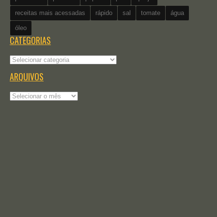
receitas mais acessadas
rápido
sal
tomate
água
óleo
CATEGORIAS
Categorias
ARQUIVOS
Arquivos