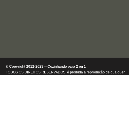
© Copyright 2012-2023 -- Cozinhando para 2 ou 1
TODOS OS DIREITOS RESERVADOS: é proibida a reprodução de qualquer
conteúdo ou de imagens, mesmo que parcialmente, sem autorização por
escrito da detentora dos direitos autorais.
.