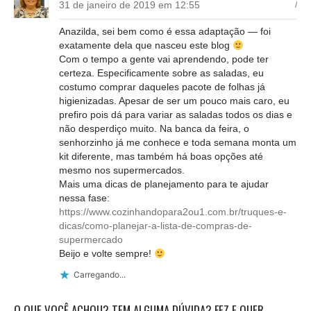
31 de janeiro de 2019 em 12:55
/
Anazilda, sei bem como é essa adaptação — foi
exatamente dela que nasceu este blog
Com o tempo a gente vai aprendendo, pode ter
certeza. Especificamente sobre as saladas, eu
costumo comprar daqueles pacote de folhas já
higienizadas. Apesar de ser um pouco mais caro, eu
prefiro pois dá para variar as saladas todos os dias e
não desperdiço muito. Na banca da feira, o
senhorzinho já me conhece e toda semana monta um
kit diferente, mas também há boas opções até
mesmo nos supermercados.
Mais uma dicas de planejamento para te ajudar
nessa fase:
https://www.cozinhandopara2ou1.com.br/truques-e-
dicas/como-planejar-a-lista-de-compras-de-
supermercado
Beijo e volte sempre!
Carregando...
O QUE VOCÊ ACHOU? TEM ALGUMA DÚVIDA? FEZ E QUER