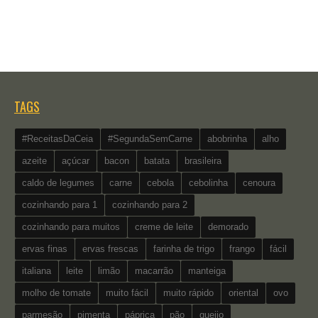
TAGS
#ReceitasDaCeia
#SegundaSemCarne
abobrinha
alho
azeite
açúcar
bacon
batata
brasileira
caldo de legumes
carne
cebola
cebolinha
cenoura
cozinhando para 1
cozinhando para 2
cozinhando para muitos
creme de leite
demorado
ervas finas
ervas frescas
farinha de trigo
frango
fácil
italiana
leite
limão
macarrão
manteiga
molho de tomate
muito fácil
muito rápido
oriental
ovo
parmesão
pimenta
páprica
pão
queijo