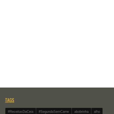
TAGS
#ReceitasDaCeia
#SegundaSemCarne
abobrinha
alho