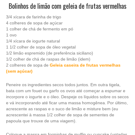
Bolinhos de limão com geleia de frutas vermelhas
3/4 xícara de farinha de trigo
4 colheres de sopa de açúcar
1 colher de chá de fermento em pó
1 ovo
1/4 xícara de iogurte natural
1 1/2 colher de sopa de óleo vegetal
1/2 limão espremido (de preferência siciliano)
1/2 colher de chá de raspas de limão (idem)
2 colheres de sopa de
Geleia caseira de frutas vermelhas
(sem açúcar)
Peneire os ingredientes secos todos juntos. Em outra tigela,
bata com um fouet ou garfo os ovos até começar a espumar e
incorpore o iogurte e o óleo. Despeje os líquidos sobre os secos
e vá incorporando até ficar uma massa homogênea. Por último,
acrescente as raspas e o suco de limão e misture bem (eu
acrescentei à massa 1/2 colher de sopa de sementes de
papoula que trouxe de uma viagem).
Coloque a massa em forminhas de muffin ou cupcake (untadas