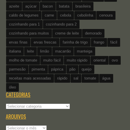
azeite
açúcar
bacon
batata
brasileira
caldo de legumes
carne
cebola
cebolinha
cenoura
cozinhando para 1
cozinhando para 2
cozinhando para muitos
creme de leite
demorado
ervas finas
ervas frescas
farinha de trigo
frango
fácil
italiana
leite
limão
macarrão
manteiga
molho de tomate
muito fácil
muito rápido
oriental
ovo
parmesão
pimenta
páprica
pão
queijo
receitas mais acessadas
rápido
sal
tomate
água
óleo
CATEGORIAS
Categorias
ARQUIVOS
Arquivos