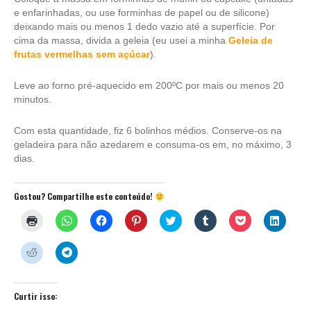
e enfarinhadas, ou use forminhas de papel ou de silicone)
deixando mais ou menos 1 dedo vazio até a superfície. Por
cima da massa, divida a geleia (eu usei a minha
Geleia de
frutas vermelhas sem açúcar
).
Leve ao forno pré-aquecido em 200ºC por mais ou menos 20
minutos.
Com esta quantidade, fiz 6 bolinhos médios. Conserve-os na
geladeira para não azedarem e consuma-os em, no máximo, 3
dias.
Gostou? Compartilhe este conteúdo!
Clique
Clique
Clique
Clique
Clique
Clique
Clique
Clique
para
para
para
para
para
para
para
para
imprimir(abre
compartilhar
compartilhar
compartilhar
compartilhar
compartilhar
compartilhar
compar
em
no
no
no
no
no
no
no
Clique
Clique
nova
WhatsApp(abre
Facebook(abre
Pinterest(abre
Twitter(abre
Tumblr(abre
Pocket(abre
Linked
para
para
janela)
em
em
em
em
em
em
em
compartilhar
compartilhar
nova
nova
nova
nova
nova
nova
nova
no
no
janela)
janela)
janela)
janela)
janela)
janela)
janela)
Reddit(abre
Telegram(abre
em
em
Curtir isso:
nova
nova