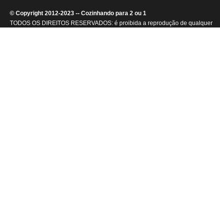
© Copyright 2012-2023 -- Cozinhando para 2 ou 1
TODOS OS DIREITOS RESERVADOS: é proibida a reprodução de qualquer
conteúdo ou de imagens, mesmo que parcialmente, sem autorização por
escrito da detentora dos direitos autorais.
.