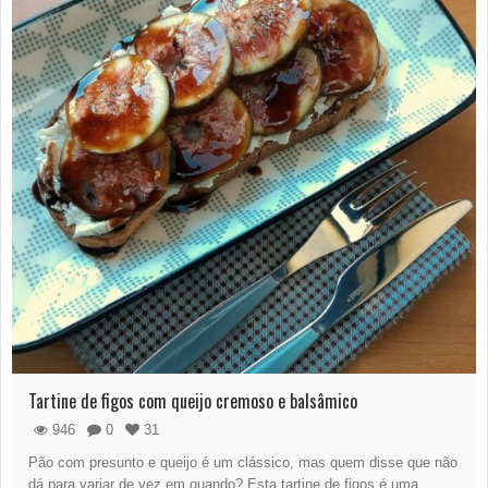
Tartine de figos com queijo cremoso e balsâmico
946
0
31
Pão com presunto e queijo é um clássico, mas quem disse que não
dá para variar de vez em quando? Esta tartine de figos é uma