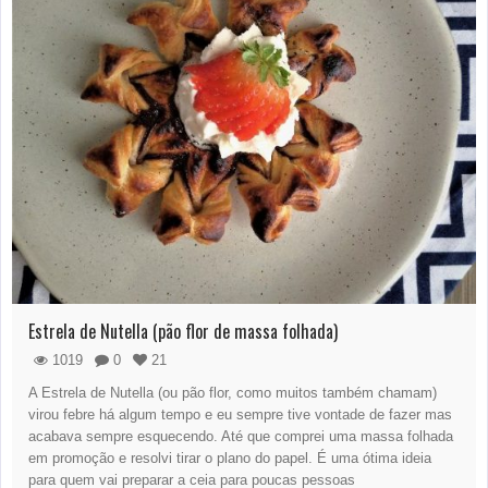
Estrela de Nutella (pão flor de massa folhada)
1019
0
21
A Estrela de Nutella (ou pão flor, como muitos também chamam)
virou febre há algum tempo e eu sempre tive vontade de fazer mas
acabava sempre esquecendo. Até que comprei uma massa folhada
em promoção e resolvi tirar o plano do papel. É uma ótima ideia
para quem vai preparar a ceia para poucas pessoas