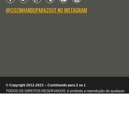
@COZINHANDOPARA2OU1 NO INSTAGRAM
© Copyright 2012-2023 -- Cozinhando para 2 ou 1
TODOS OS DIREITOS RESERVADOS: é proibida a reprodução de qualquer
conteúdo ou de imagens, mesmo que parcialmente, sem autorização por
escrito da detentora dos direitos autorais.
.