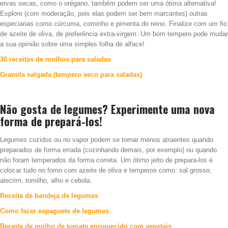
ervas secas, como o orégano, também podem ser uma ótima alternativa!
Explore (com moderação, pois elas podem ser bem marcantes) outras
especiarias como cúrcuma, cominho e pimenta do reino. Finalize com um fio
de azeite de oliva, de preferência extra-virgem. Um bom tempero pode mudar
a sua opinião sobre uma simples folha de alface!
30 receitas de molhos para saladas
Granola salgada (tempero seco para saladas)
Não gosta de legumes? Experimente uma nova
forma de prepará-los!
Legumes cozidos ou no vapor podem se tornar menos atraentes quando
preparados de forma errada (cozinhando demais, por exemplo) ou quando
não foram temperados da forma correta. Um ótimo jeito de prepara-los é
colocar tudo no forno com azeite de oliva e temperos como: sal grosso,
alecrim, tomilho, alho e cebola.
Receita de bandeja de legumes
Como fazer espaguete de legumes
Receita de molho de tomate enriquecido com vegetais