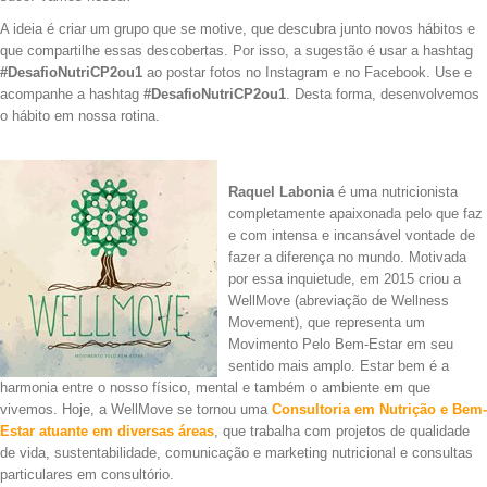
A ideia é criar um grupo que se motive, que descubra junto novos hábitos e
que compartilhe essas descobertas. Por isso, a sugestão é usar a hashtag
#DesafioNutriCP2ou1
ao postar fotos no Instagram e no Facebook. Use e
acompanhe a hashtag
#DesafioNutriCP2ou1
. Desta forma, desenvolvemos
o hábito em nossa rotina.
.
Raquel Labonia
é uma n
utricionista
completamente apaixonada pelo que faz
e com intensa e incansável vontade de
fazer a diferença no mundo.
Motivada
por essa inquietude, em 2015 criou a
WellMove (abreviação de Wellness
Movement), que representa um
Movimento Pelo Bem-Estar em seu
sentido mais amplo. Estar bem é a
harmonia entre o nosso físico, mental e também o ambiente em que
vivemos. Hoje, a WellMove se tornou uma
Consultoria em Nutrição e Bem-
Estar atuante em diversas áreas
, que trabalha com projetos de qualidade
de vida, sustentabilidade, comunicação e marketing nutricional e consultas
particulares em consultório.