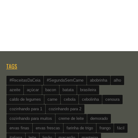
TAGS
#ReceitasDaCeia
#SegundaSemCarne
abobrinha
alho
azeite
açúcar
bacon
batata
brasileira
caldo de legumes
carne
cebola
cebolinha
cenoura
cozinhando para 1
cozinhando para 2
cozinhando para muitos
creme de leite
demorado
ervas finas
ervas frescas
farinha de trigo
frango
fácil
italiana
leite
limão
macarrão
manteiga