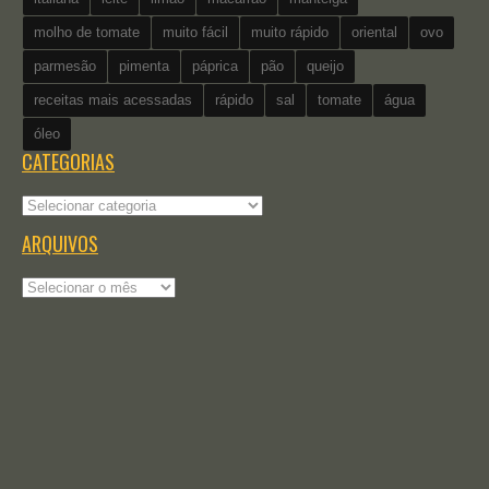
molho de tomate
muito fácil
muito rápido
oriental
ovo
parmesão
pimenta
páprica
pão
queijo
receitas mais acessadas
rápido
sal
tomate
água
óleo
CATEGORIAS
Categorias
ARQUIVOS
Arquivos