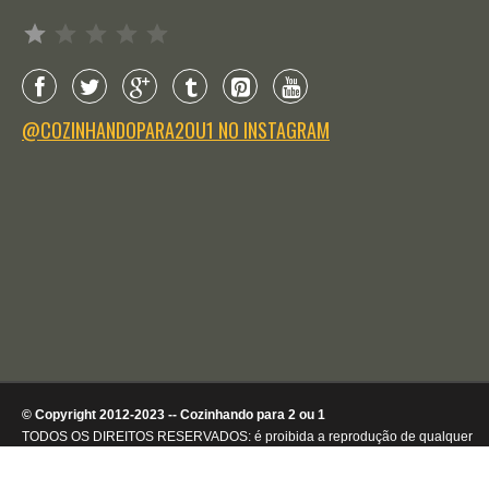
Avaliação: 1 de 5.
@COZINHANDOPARA2OU1 NO INSTAGRAM
© Copyright 2012-2023 -- Cozinhando para 2 ou 1
TODOS OS DIREITOS RESERVADOS: é proibida a reprodução de qualquer
conteúdo ou de imagens, mesmo que parcialmente, sem autorização por
escrito da detentora dos direitos autorais.