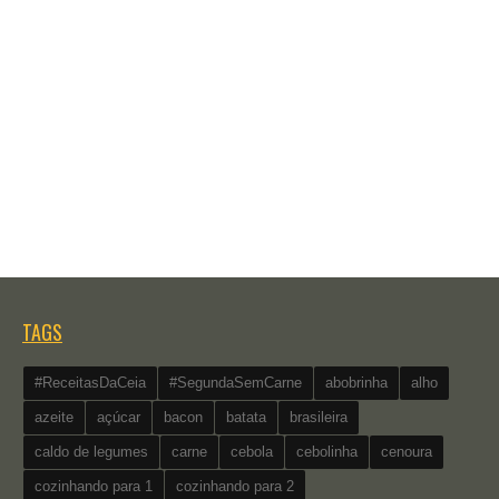
TAGS
#ReceitasDaCeia
#SegundaSemCarne
abobrinha
alho
azeite
açúcar
bacon
batata
brasileira
caldo de legumes
carne
cebola
cebolinha
cenoura
cozinhando para 1
cozinhando para 2