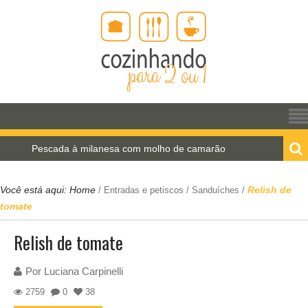
scada à milanesa com molho de camarão
Estrogono
Você está aqui:
Home
Relish de
/
Entradas e petiscos
/
Sanduíches
/
tomate
Relish de tomate
Por
Luciana Carpinelli
2759
0
38