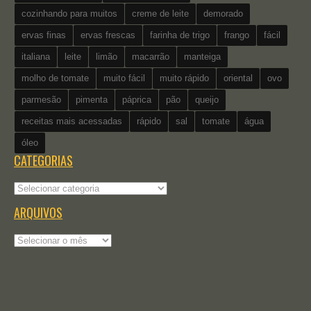
cozinhando para muitos
creme de leite
demorado
ervas finas
ervas frescas
farinha de trigo
frango
fácil
italiana
leite
limão
macarrão
manteiga
molho de tomate
muito fácil
muito rápido
oriental
ovo
parmesão
pimenta
páprica
pão
queijo
receitas mais acessadas
rápido
sal
tomate
água
óleo
CATEGORIAS
Categorias
ARQUIVOS
Arquivos