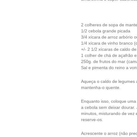
2 colheres de sopa de mant
1/2 cebola grande picada
3/4 xícara de arroz arbório o
1/4 xícara de vinho branco (
+/- 2 1/2 xícaras de caldo d
1 colher de chá de açafrão e
250g. de frutos do mar (cama
Sal e pimenta do reino a vo
Aqueça o caldo de legumes a
mantenha-o quente.
Enquanto isso, coloque uma 
a cebola sem deixar dourar. 
minutos, misturando de vez e
reserve-os.
Acrescente o arroz (não prec