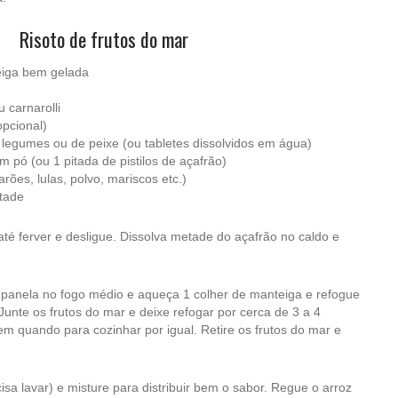
Risoto de frutos do mar
eiga bem gelada
u carnarolli
opcional)
e legumes ou de peixe (ou tabletes dissolvidos em água)
m pó (ou 1 pitada de pistilos de açafrão)
rões, lulas, polvo, mariscos etc.)
ntade
té ferver e desligue. Dissolva metade do açafrão no caldo e
panela no fogo médio e aqueça 1 colher de manteiga e refogue
Junte os frutos do mar e deixe refogar por cerca de 3 a 4
m quando para cozinhar por igual. Retire os frutos do mar e
isa lavar) e misture para distribuir bem o sabor. Regue o arroz