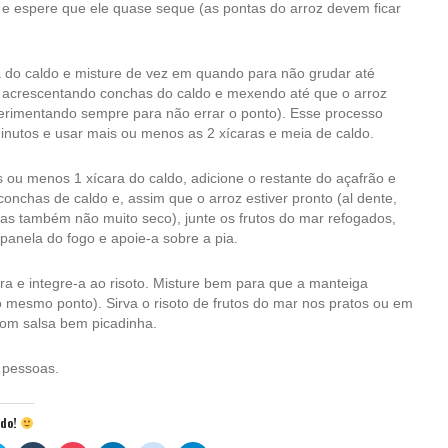
e espere que ele quase seque (as pontas do arroz devem ficar
 do caldo e misture de vez em quando para não grudar até
á acrescentando conchas do caldo e mexendo até que o arroz
perimentando sempre para não errar o ponto). Esse processo
nutos e usar mais ou menos as 2 xícaras e meia de caldo.
 ou menos 1 xícara do caldo, adicione o restante do açafrão e
conchas de caldo e, assim que o arroz estiver pronto (al dente,
s também não muito seco), junte os frutos do mar refogados,
a panela do fogo e apoie-a sobre a pia.
ra e integre-a ao risoto. Misture bem para que a manteiga
o mesmo ponto). Sirva o risoto de frutos do mar nos pratos ou em
com salsa bem picadinha.
 pessoas.
údo!