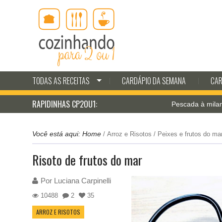
TODAS AS RECEITAS
CARDÁPIO DA SEMANA
CAR
RAPIDINHAS CP2OU1:
Pescada à milanesa com m
Você está aqui:
Home
/
Arroz e Risotos
/
Peixes e frutos do ma
Risoto de frutos do mar
Por
Luciana Carpinelli
10488
2
35
ARROZ E RISOTOS