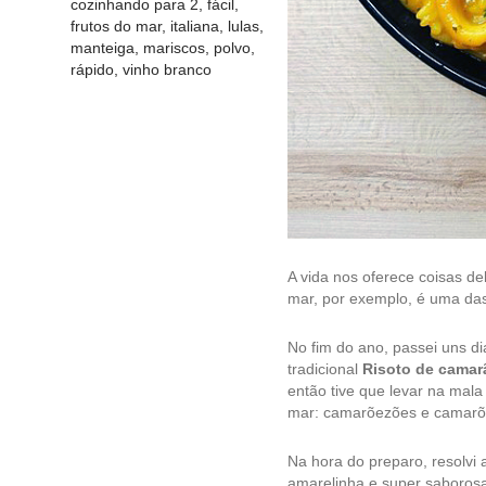
cozinhando para 2
,
fácil
,
frutos do mar
,
italiana
,
lulas
,
manteiga
,
mariscos
,
polvo
,
rápido
,
vinho branco
A vida nos oferece coisas de
mar, por exemplo, é uma das
No fim do ano, passei uns di
tradicional
Risoto de camar
então tive que levar na mal
mar: camarõezões e camarõez
Na hora do preparo, resolvi 
amarelinha e super saboros