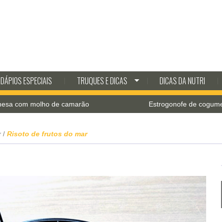
DÁPIOS ESPECIAIS
TRUQUES E DICAS
DICAS DA NUTRI
olho de camarão
Estrogonofe de cogumelos com req
Risoto de frutos do mar
r
/