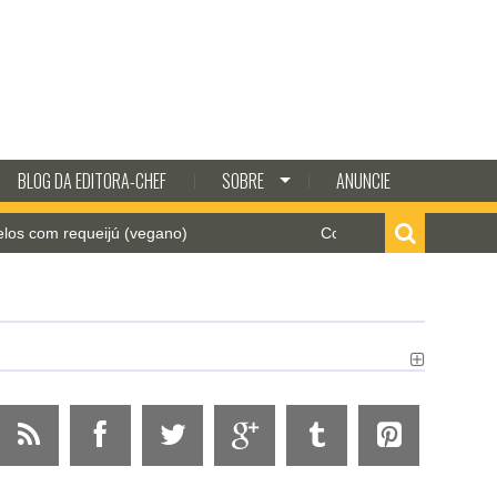
BLOG DA EDITORA-CHEF
SOBRE
ANUNCIE
ueijú (vegano)
Como fazer batata frita crocante na a