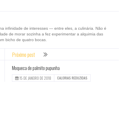
ma infinidade de interesses — entre eles, a culinária. Não é
dade de morar sozinha a fez experimentar a alquimia das
um bicho de quatro bocas.
Próximo post
Moqueca de palmito pupunha
15 DE JANEIRO DE 2018
CALORIAS REDUZIDAS