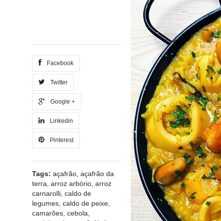
Facebook
Twitter
Google +
Linkedin
Pinterest
Tags:
açafrão
,
açafrão da
terra
,
arroz arbório
,
arroz
carnarolli
,
caldo de
legumes
,
caldo de peixe
,
camarões
,
cebola
,