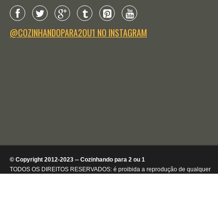
@COZINHANDOPARA2OU1 NO INSTAGRAM
© Copyright 2012-2023 -- Cozinhando para 2 ou 1
TODOS OS DIREITOS RESERVADOS: é proibida a reprodução de qualquer
conteúdo ou de imagens, mesmo que parcialmente, sem autorização por
escrito da detentora dos direitos autorais.
.