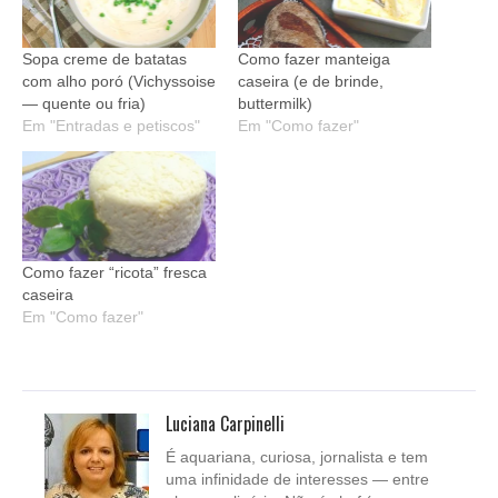
Sopa creme de batatas
Como fazer manteiga
com alho poró (Vichyssoise
caseira (e de brinde,
— quente ou fria)
buttermilk)
Em "Entradas e petiscos"
Em "Como fazer"
Como fazer “ricota” fresca
caseira
Em "Como fazer"
Luciana Carpinelli
É aquariana, curiosa, jornalista e tem
uma infinidade de interesses — entre