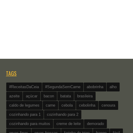
TAGS
#ReceitasDaCeia
#SegundaSemCarne
abobrinha
alho
azeite
açúcar
bacon
batata
brasileira
caldo de legumes
carne
cebola
cebolinha
cenoura
cozinhando para 1
cozinhando para 2
cozinhando para muitos
creme de leite
demorado
ervas finas
ervas frescas
farinha de trigo
frango
fácil