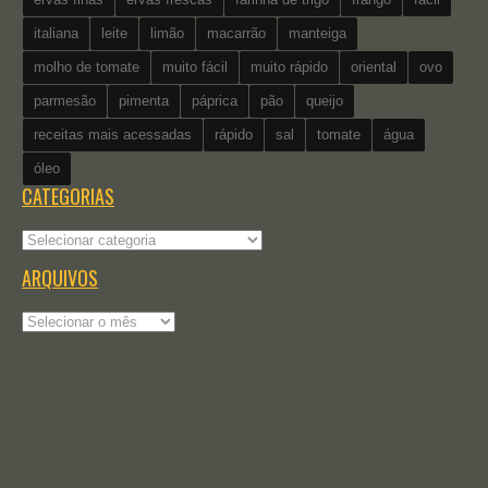
italiana
leite
limão
macarrão
manteiga
molho de tomate
muito fácil
muito rápido
oriental
ovo
parmesão
pimenta
páprica
pão
queijo
receitas mais acessadas
rápido
sal
tomate
água
óleo
CATEGORIAS
Categorias
ARQUIVOS
Arquivos