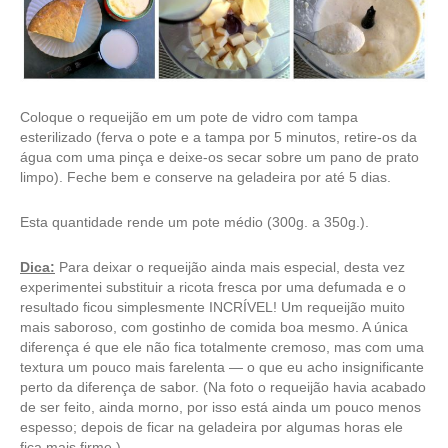
Coloque o requeijão em um pote de vidro com tampa
esterilizado (ferva o pote e a tampa por 5 minutos, retire-os da
água com uma pinça e deixe-os secar sobre um pano de prato
limpo). Feche bem e conserve na geladeira por até 5 dias.
Esta quantidade rende um pote médio (300g. a 350g.).
Dica:
Para deixar o requeijão ainda mais especial, desta vez
experimentei substituir a ricota fresca por uma defumada e o
resultado ficou simplesmente INCRÍVEL! Um requeijão muito
mais saboroso, com gostinho de comida boa mesmo. A única
diferença é que ele não fica totalmente cremoso, mas com uma
textura um pouco mais farelenta — o que eu acho insignificante
perto da diferença de sabor. (Na foto o requeijão havia acabado
de ser feito, ainda morno, por isso está ainda um pouco menos
espesso; depois de ficar na geladeira por algumas horas ele
fica mais firme.)