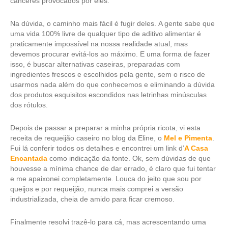
cânceres provocados por eles.
Na dúvida, o caminho mais fácil é fugir deles. A gente sabe que
uma vida 100% livre de qualquer tipo de aditivo alimentar é
praticamente impossível na nossa realidade atual, mas
devemos procurar evitá-los ao máximo. E uma forma de fazer
isso, é buscar alternativas caseiras, preparadas com
ingredientes frescos e escolhidos pela gente, sem o risco de
usarmos nada além do que conhecemos e eliminando a dúvida
dos produtos esquisitos escondidos nas letrinhas minúsculas
dos rótulos.
Depois de passar a preparar a minha própria ricota, vi esta
receita de requeijão caseiro no blog da Eline, o
Mel e Pimenta
.
Fui lá conferir todos os detalhes e encontrei um link d’
A Casa
Encantada
como indicação da fonte. Ok, sem dúvidas de que
houvesse a mínima chance de dar errado, é claro que fui tentar
e me apaixonei completamente. Louca do jeito que sou por
queijos e por requeijão, nunca mais comprei a versão
industrializada, cheia de amido para ficar cremoso.
Finalmente resolvi trazê-lo para cá, mas acrescentando uma