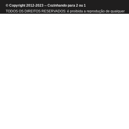
© Copyright 2012-2023 -- Cozinhando para 2 ou 1
TODOS OS DIREITOS RESERVADOS: é proibida a reprodução de qualquer
conteúdo ou de imagens, mesmo que parcialmente, sem autorização por
escrito da detentora dos direitos autorais.
.