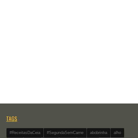
TAGS
#ReceitasDaCeia
#SegundaSemCarne
abobrinha
alho