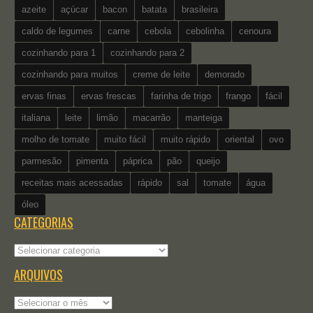
azeite
açúcar
bacon
batata
brasileira
caldo de legumes
carne
cebola
cebolinha
cenoura
cozinhando para 1
cozinhando para 2
cozinhando para muitos
creme de leite
demorado
ervas finas
ervas frescas
farinha de trigo
frango
fácil
italiana
leite
limão
macarrão
manteiga
molho de tomate
muito fácil
muito rápido
oriental
ovo
parmesão
pimenta
páprica
pão
queijo
receitas mais acessadas
rápido
sal
tomate
água
óleo
CATEGORIAS
Categorias
ARQUIVOS
Arquivos