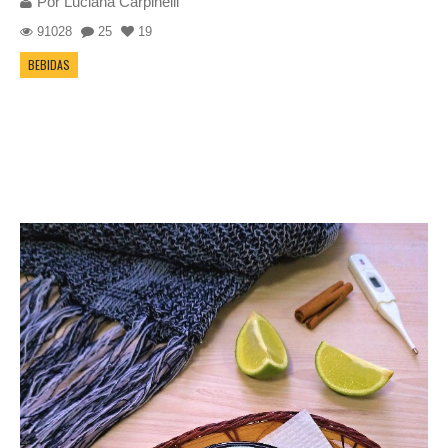
Por
Luciana Carpinelli
91028
25
19
BEBIDAS