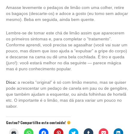
Amasse levemente o pedaços de limão com uma colher, retire
os bagaços (descarte-os) e adoce a gosto (eu tomo sem adoçar
mesmo). Beba em seguida, ainda bem quente.
Lembre-se de tomar este chá de limão assim que aparecerem
os primeiros sintomas e, para completar o “tratamento”.
Conforme aprendi, você precisa se agasalhar (você vai suar um
pouco, mas dizem que isso ajuda a “expulsar” a gripe do corpo)
e descanse na cama ou dê uma bela cochilada. É tiro e queda
(juro!): você estará melhor no dia seguinte — parece mágica
mas é puro conhecimento popular.
Dica:
a receita “original” é só com limão mesmo, mas se quiser
pode acrescentar um pedaço de canela em pau ou de gengibre,
que também ajudam a esquentar, ou ainda folhinhas de hortelã
etc. O importante é o limão, mas dá para variar um pouco no
sabor.
Gostou? Compartilhe este conteúdo!
Clique
Clique
Clique
Clique
Clique
Clique
Clique
Clique