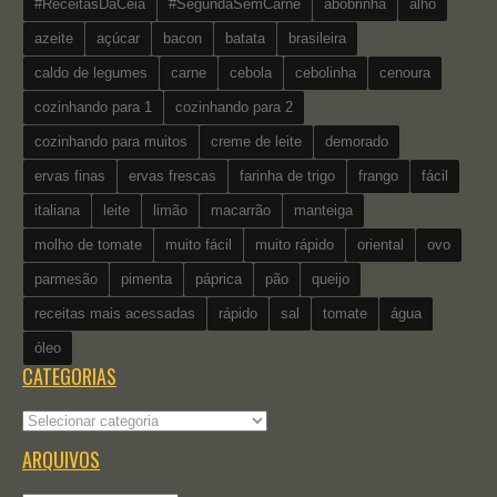
#ReceitasDaCeia
#SegundaSemCarne
abobrinha
alho
azeite
açúcar
bacon
batata
brasileira
caldo de legumes
carne
cebola
cebolinha
cenoura
cozinhando para 1
cozinhando para 2
cozinhando para muitos
creme de leite
demorado
ervas finas
ervas frescas
farinha de trigo
frango
fácil
italiana
leite
limão
macarrão
manteiga
molho de tomate
muito fácil
muito rápido
oriental
ovo
parmesão
pimenta
páprica
pão
queijo
receitas mais acessadas
rápido
sal
tomate
água
óleo
CATEGORIAS
Categorias
ARQUIVOS