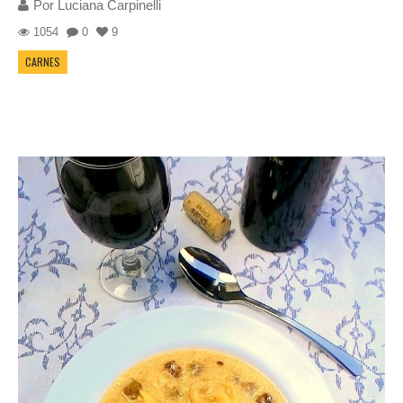
Por
Luciana Carpinelli
1054
0
9
CARNES