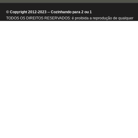
© Copyright 2012-2023 -- Cozinhando para 2 ou 1
TODOS OS DIREITOS RESERVADOS: é proibida a reprodução de qualquer
conteúdo ou de imagens, mesmo que parcialmente, sem autorização por
escrito da detentora dos direitos autorais.
.