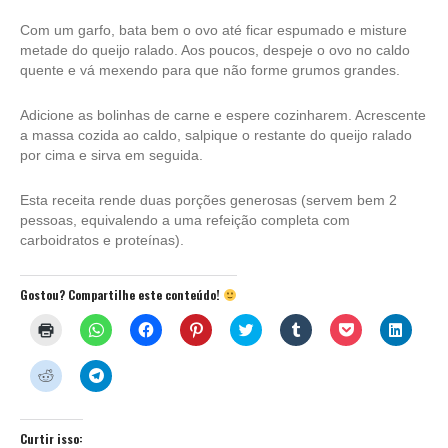
Com um garfo, bata bem o ovo até ficar espumado e misture
metade do queijo ralado. Aos poucos, despeje o ovo no caldo
quente e vá mexendo para que não forme grumos grandes.
Adicione as bolinhas de carne e espere cozinharem. Acrescente
a massa cozida ao caldo, salpique o restante do queijo ralado
por cima e sirva em seguida.
Esta receita rende duas porções generosas (servem bem 2
pessoas, equivalendo a uma refeição completa com
carboidratos e proteínas).
Gostou? Compartilhe este conteúdo!
Clique
Clique
Clique
Clique
Clique
Clique
Clique
Clique
para
para
para
para
para
para
para
para
imprimir(abre
compartilhar
compartilhar
compartilhar
compartilhar
compartilhar
compartilhar
compar
em
no
no
no
no
no
no
no
Clique
Clique
nova
WhatsApp(abre
Facebook(abre
Pinterest(abre
Twitter(abre
Tumblr(abre
Pocket(abre
Linked
para
para
janela)
em
em
em
em
em
em
em
compartilhar
compartilhar
nova
nova
nova
nova
nova
nova
nova
no
no
janela)
janela)
janela)
janela)
janela)
janela)
janela)
Reddit(abre
Telegram(abre
em
em
Curtir isso: