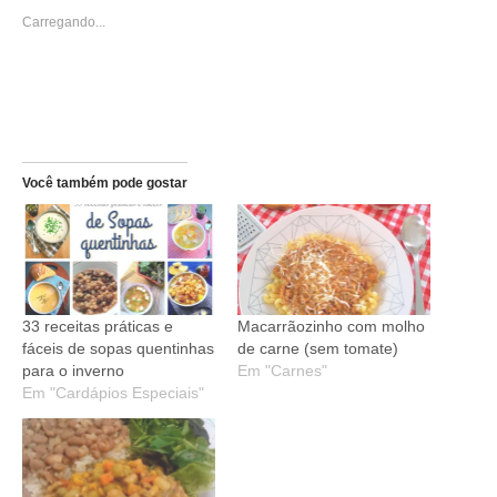
nova
nova
janela)
janela)
Carregando...
Você também pode gostar
33 receitas práticas e
Macarrãozinho com molho
fáceis de sopas quentinhas
de carne (sem tomate)
para o inverno
Em "Carnes"
Em "Cardápios Especiais"