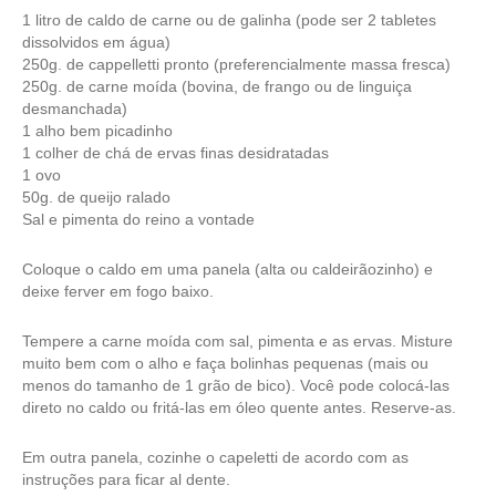
1 litro de caldo de carne ou de galinha (pode ser 2 tabletes
dissolvidos em água)
250g. de cappelletti pronto (preferencialmente massa fresca)
250g. de carne moída (bovina, de frango ou de linguiça
desmanchada)
1 alho bem picadinho
1 colher de chá de ervas finas desidratadas
1 ovo
50g. de queijo ralado
Sal e pimenta do reino a vontade
Coloque o caldo em uma panela (alta ou caldeirãozinho) e
deixe ferver em fogo baixo.
Tempere a carne moída com sal, pimenta e as ervas. Misture
muito bem com o alho e faça bolinhas pequenas (mais ou
menos do tamanho de 1 grão de bico). Você pode colocá-las
direto no caldo ou fritá-las em óleo quente antes. Reserve-as.
Em outra panela, cozinhe o capeletti de acordo com as
instruções para ficar al dente.