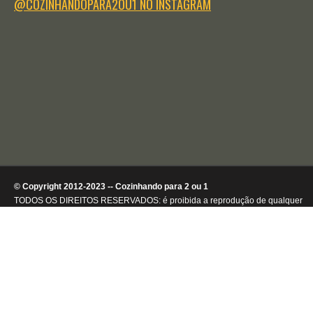
@COZINHANDOPARA2OU1 NO INSTAGRAM
© Copyright 2012-2023 -- Cozinhando para 2 ou 1
TODOS OS DIREITOS RESERVADOS: é proibida a reprodução de qualquer
conteúdo ou de imagens, mesmo que parcialmente, sem autorização por
escrito da detentora dos direitos autorais.
.