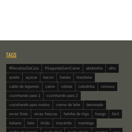
TAGS
#ReceitasDaCeia
#SegundaSemCarne
abobrinha
alho
azeite
açúcar
bacon
batata
brasileira
caldo de legumes
carne
cebola
cebolinha
cenoura
cozinhando para 1
cozinhando para 2
cozinhando para muitos
creme de leite
demorado
ervas finas
ervas frescas
farinha de trigo
frango
fácil
italiana
leite
limão
macarrão
manteiga