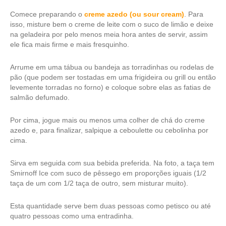
Comece preparando o
creme azedo (ou sour cream)
. Para
isso, misture bem o creme de leite com o suco de limão e deixe
na geladeira por pelo menos meia hora antes de servir, assim
ele fica mais firme e mais fresquinho.
Arrume em uma tábua ou bandeja as torradinhas ou rodelas de
pão (que podem ser tostadas em uma frigideira ou grill ou então
levemente torradas no forno) e coloque sobre elas as fatias de
salmão defumado.
Por cima, jogue mais ou menos uma colher de chá do creme
azedo e, para finalizar, salpique a ceboulette ou cebolinha por
cima.
Sirva em seguida com sua bebida preferida. Na foto, a taça tem
Smirnoff Ice com suco de pêssego em proporções iguais (1/2
taça de um com 1/2 taça de outro, sem misturar muito).
Esta quantidade serve bem duas pessoas como petisco ou até
quatro pessoas como uma entradinha.