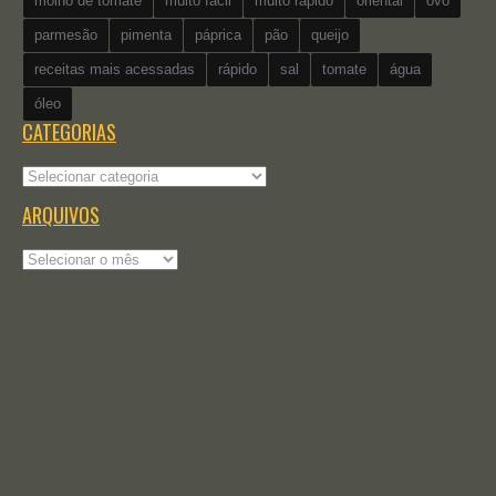
molho de tomate
muito fácil
muito rápido
oriental
ovo
parmesão
pimenta
páprica
pão
queijo
receitas mais acessadas
rápido
sal
tomate
água
óleo
CATEGORIAS
Categorias
ARQUIVOS
Arquivos