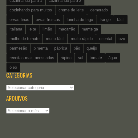
cozinhando para 1
cozinhando para 2
cozinhando para muitos
creme de leite
demorado
ervas finas
ervas frescas
farinha de trigo
frango
fácil
italiana
leite
limão
macarrão
manteiga
molho de tomate
muito fácil
muito rápido
oriental
ovo
parmesão
pimenta
páprica
pão
queijo
receitas mais acessadas
rápido
sal
tomate
água
óleo
CATEGORIAS
Categorias
ARQUIVOS
Arquivos