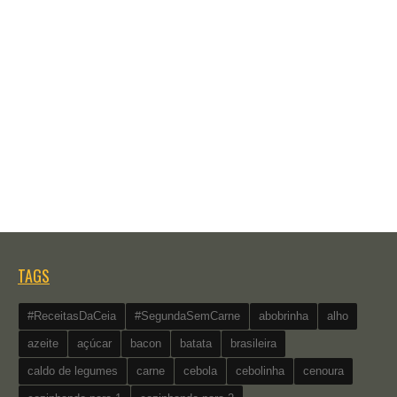
TAGS
#ReceitasDaCeia
#SegundaSemCarne
abobrinha
alho
azeite
açúcar
bacon
batata
brasileira
caldo de legumes
carne
cebola
cebolinha
cenoura