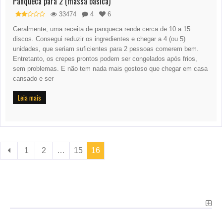
Panqueca para 2 (massa básica)
33474
4
6
Geralmente, uma receita de panqueca rende cerca de 10 a 15
discos. Consegui reduzir os ingredientes e chegar a 4 (ou 5)
unidades, que seriam suficientes para 2 pessoas comerem bem.
Entretanto, os crepes prontos podem ser congelados após frios,
sem problemas. E não tem nada mais gostoso que chegar em casa
cansado e ser
Leia mais
1
2
…
15
16