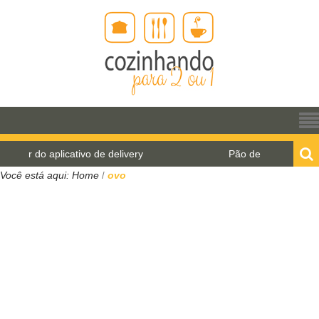
cativo de delivery
Pão de água para o World Bread 
Você está aqui:
Home
ovo
/