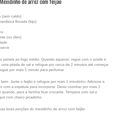
Mexidinho de arroz com feijão
o (sem caldo)
mandioca flocada (biju)
ho
ite (ou óleo)
ntade
servir
ou panela ao fogo médio. Quando aquecer, regue com o azeite e
 uma pitada de sal e refogue por cerca de 2 minutos até começar
fogue por mais 1 minuto para perfumar.
 bem. Junte o feijão e refogue por mais 1 minutinho. Adicione a
o com a espátula para incorporar. Deixe cozinhar por mais 2
quando, para a farinha ficar crocante. Tempere com sal e
guir com cheiro picadinho.
as boas porções do mexidinho de arroz com feijão.