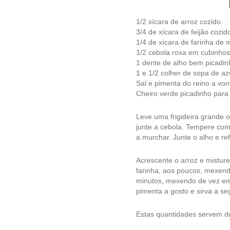
1/2 xícara de arroz cozido
3/4 de xícara de feijão cozid
1/4 de xícara de farinha de 
1/2 cebola roxa em cubinhos
1 dente de alho bem picadin
1 e 1/2 colher de sopa de aze
Sal e pimenta do reino a vo
Cheiro verde picadinho para 
Leve uma frigideira grande 
junte a cebola. Tempere com
a murchar. Junte o alho e re
Acrescente o arroz e misture
farinha, aos poucos, mexend
minutos, mexendo de vez em 
pimenta a gosto e sirva a se
Estas quantidades servem du