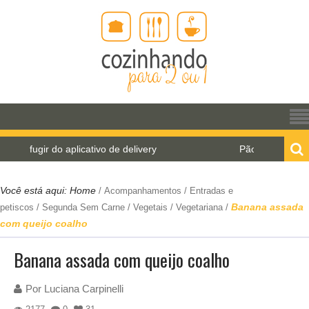
ir do aplicativo de delivery
Pão de água para o Wor
Você está aqui:
Home
/
Acompanhamentos
/
Entradas e
Banana assada
petiscos
/
Segunda Sem Carne
/
Vegetais
/
Vegetariana
/
com queijo coalho
Banana assada com queijo coalho
Por
Luciana Carpinelli