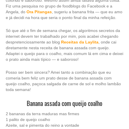
colorido e saboroso. Mesmo assim ainda faltava alguma coisa.
Fiz uma pesquisa no grupo de foodblogs do Facebook e a
Angela, do
Ora Pitangas
, sugeriu a banana frita — que eu amo
e já decidi na hora que seria o ponto final da minha refeição.
Só que até o fim de semana chegar, os algoritmos secretos da
internet devem ter trabalhado por mim, pois acabei chegando
despretenciosamente ao blog
Receitas da Laylita
, onde cai
diretamente nesta receita de banana assada com queijo.
Adaptei o queijo para o coalho, mais comum lá em cima e deixei
o prato ainda mais típico — e saboroso!
Posso ser bem sincera? Amei tanto a combinação que eu
comeria bem feliz um prato desse de banana assada com
queijo coalho, paçoca salgada de carne de sol e molho lambão
toda semana!
Banana assada com queijo coalho
2 bananas da terra maduras mas firmes
1 palito de queijo coalho
Azeite, sal e pimenta do reino a vontade