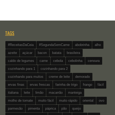
TAGS
#ReceitasDaCeia
#SegundaSemCarne
abobrinha
alho
azeite
açúcar
bacon
batata
brasileira
caldo de legumes
carne
cebola
cebolinha
cenoura
cozinhando para 1
cozinhando para 2
cozinhando para muitos
creme de leite
demorado
ervas finas
ervas frescas
farinha de trigo
frango
fácil
italiana
leite
limão
macarrão
manteiga
molho de tomate
muito fácil
muito rápido
oriental
ovo
parmesão
pimenta
páprica
pão
queijo