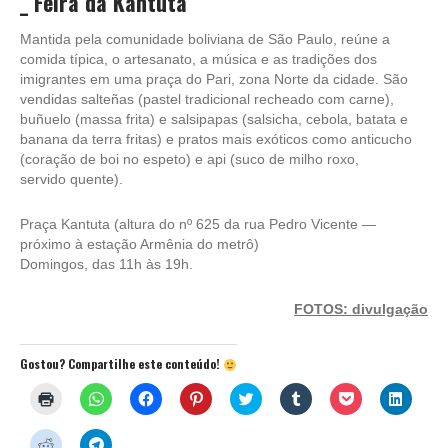
_ Feira da Kantuta
Mantida pela comunidade boliviana de São Paulo, reúne a
comida típica, o artesanato, a música e as tradições dos
imigrantes em uma praça do Pari, zona Norte da cidade. São
vendidas salteñas (pastel tradicional recheado com carne),
buñuelo (massa frita) e salsipapas (salsicha, cebola, batata e
banana da terra fritas) e pratos mais exóticos como anticucho
(coração de boi no espeto) e api (suco de milho roxo,
servido quente).
Praça Kantuta (altura do nº 625 da rua Pedro Vicente —
próximo à estação Armênia do metrô)
Domingos, das 11h às 19h.
FOTOS: divulgação
Gostou? Compartilhe este conteúdo!
Clique
Clique
Clique
Clique
Clique
Clique
Clique
Clique
para
para
para
para
para
para
para
para
imprimir(abre
compartilhar
compartilhar
compartilhar
compartilhar
compartilhar
compartilhar
compar
em
no
no
no
no
no
no
no
Clique
Clique