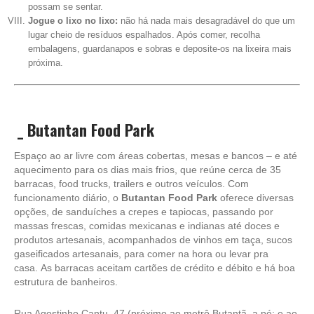
possam se sentar.
Jogue o lixo no lixo:
não há nada mais desagradável do que um
lugar cheio de resíduos espalhados. Após comer, recolha
embalagens, guardanapos e sobras e deposite-os na lixeira mais
próxima.
_
Butantan Food Park
Espaço ao ar livre com áreas cobertas, mesas e bancos – e até
aquecimento para os dias mais frios, que reúne cerca de 35
barracas, food trucks, trailers e outros veículos. Com
funcionamento diário, o
Butantan Food Park
oferece diversas
opções, de sanduíches a crepes e tapiocas, passando por
massas frescas, comidas mexicanas e indianas até doces e
produtos artesanais, acompanhados de vinhos em taça, sucos
gaseificados artesanais, para comer na hora ou levar pra
casa. As barracas aceitam cartões de crédito e débito e há boa
estrutura de banheiros.
Rua Agostinho Cantu, 47 (próximo ao metrô Butantã, a pé; e ao