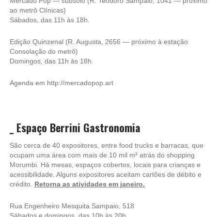
Mercado Pop — subsolo (R. Teodoro Sampaio, 1041 — próximo
ao metrô Clínicas)
Sábados, das 11h às 18h.
Edição Quinzenal (R. Augusta, 2656 — próximo à estação
Consolação do metrô)
Domingos, das 11h às 18h.
Agenda em
http://mercadopop.art
_ Espaço Berrini Gastronomia
São cerca de 40 expositores, entre food trucks e barracas, que
ocupam uma área com mais de 10 mil m² atrás do shopping
Morumbi. Há mesas, espaços cobertos, locais para crianças e
acessibilidade. Alguns expositores aceitam cartões de débito e
crédito.
Retorna as atividades em janeiro.
Rua Engenheiro Mesquita Sampaio, 518
Sábados e domingos, das 10h às 20h.