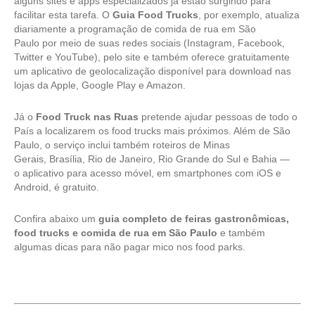
alguns sites e
apps
especializados já estão surgindo para
facilitar esta tarefa. O
Guia Food Trucks
, por exemplo, atualiza
diariamente a programação de comida de rua em São
Paulo por meio de suas redes sociais (Instagram, Facebook,
Twitter e YouTube), pelo site e também oferece gratuitamente
um aplicativo de geolocalização disponível para
download
nas
lojas da Apple, Google Play e Amazon.
Já o
Food Truck nas Ruas
pretende ajudar pessoas de todo o
País a localizarem os
food trucks
mais próximos. Além de São
Paulo, o serviço inclui também roteiros de Minas
Gerais, Brasília, Rio de Janeiro, Rio Grande do Sul e Bahia —
o aplicativo para acesso móvel, em
smartphones
com iOS e
Android, é gratuito.
Confira abaixo um
guia completo de feiras gastronômicas,
food trucks e comida de rua em São Paulo
e também
algumas dicas para não pagar mico nos
food parks
.