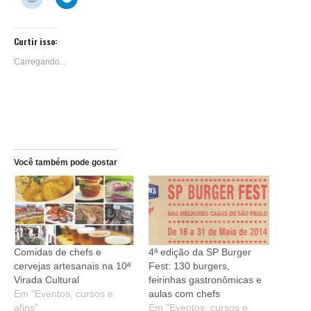
nova
WhatsApp(abre
Facebook(abre
Pinterest(abre
Twitter(abre
Tumblr(abre
Pocket(abre
Linked
para
para
janela)
em
em
em
em
em
em
em
compartilhar
compartilhar
nova
nova
nova
nova
nova
nova
nova
no
no
janela)
janela)
janela)
janela)
janela)
janela)
janela)
Reddit(abre
Telegram(abre
em
em
Curtir isso:
nova
nova
janela)
janela)
Carregando...
Você também pode gostar
Comidas de chefs e
4ª edição da SP Burger
cervejas artesanais na 10ª
Fest: 130 burgers,
Virada Cultural
feirinhas gastronômicas e
Em "Eventos, cursos e
aulas com chefs
afins"
Em "Eventos, cursos e