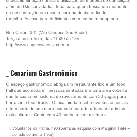
chuva, iluminação natural e utilização de madeira de demolição,
além de DJs convidados. Ideal para quem busca um momento
de descontração em meio à correria do dia a dia de
trabalho. Acesso para deficientes com banheiro adaptado.
Rua Chilon, 381 (Vila Olímpia, São Paulo)
Terça a sexta-feira, das 11h30 às 15h.
http://www.espacowheelz.com.br
_
Cenarium Gastronômico
O espaço gastronômico abriga um restaurante fixo e um
food
hall
que acomoda mil pessoas
sentadas
em uma área coberta
que funciona em sistema de revezamento com 30 vagas para
barracas e food trucks. O local ainda recebe eventos especiais
e tem parte de seu muro ocupado por arte urbana de artistas
multiculturais. Conta com 40 banheiros de alvenaria.
Voluntários da Pátria, 498 (Santana, esquina com Marginal Tietê –
ao lado do metrô Tietê)