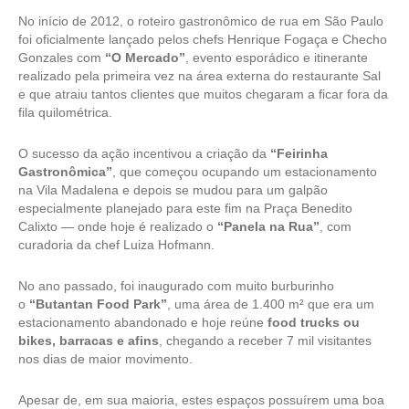
No início de 2012, o roteiro gastronômico de rua em São Paulo
foi oficialmente lançado pelos chefs Henrique Fogaça e Checho
Gonzales com
“O Mercado”
, evento esporádico e itinerante
realizado pela primeira vez na área externa do restaurante Sal
e que atraiu tantos clientes que muitos chegaram a ficar fora da
fila quilométrica.
O sucesso da ação incentivou a criação da
“Feirinha
Gastronômica”
, que começou ocupando um estacionamento
na Vila Madalena e depois se mudou para um galpão
especialmente planejado para este fim na Praça Benedito
Calixto — onde hoje é realizado o
“Panela na Rua”
, com
curadoria da chef Luiza Hofmann.
No ano passado, foi inaugurado com muito burburinho
o
“Butantan Food Park”
, uma área de 1.400 m² que era um
estacionamento abandonado e hoje reúne
food trucks
ou
bikes,
barracas e afins
, chegando a receber 7 mil visitantes
nos dias de maior movimento.
Apesar de, em sua maioria, estes espaços possuírem uma boa